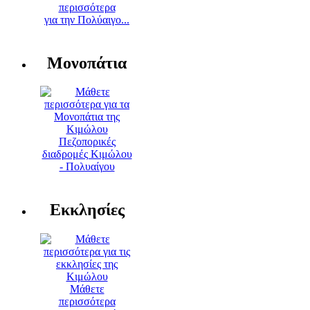
περισσότερα
για την Πολύαιγο...
Μονοπάτια
Πεζοπορικές
διαδρομές Κιμώλου
- Πολυαίγου
Εκκλησίες
Μάθετε
περισσότερα