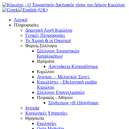
Αρχική
Πληροφορίες
Δημοτική Αρχή Κιμώλου
Γενικές Πληροφορίες
Το Xωριό & οι Οικισμοί
Φορείς-Σύλλογοι
Σύλλογος Τουριστικών
Καταλυμάτων
Ιδρύματα
Αφεντάκειο Κληροδότημα
Κιμώλου
Αγρ/κος. – Μελισ/κός Συνετ.
Κιμωλίστες - Εθελοντική ομάδα
Κιμώλου
Σύλλογος Επαγγελματιών
Πειραιώς - Αθηνών
Σύνδεσμος «Η Οδηγήτρια»
Ιστορία
Κοινωνικές Υπηρεσίες
Θρησκεία
Εκκλησίες
Οσία Μεθοδία