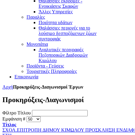
Θαλάσσιες εκδρομές -
Ενοικιάσεις Σκαφών
Άλλες Υπηρεσίες
Παραλίες
Ποιότητα υδάτων
Θαλάσσιες περιοχές για το
λούσιμο δεσποζόμενων ζώων
συντροφιάς
Μονοπάτια
Αναλυτικές περιγραφές
Πεζοπορικών Διαδρομών
Κιμώλου
Προϊόντα - Γεύσεις
Τουριστικές Πληροφορίες
Επικοινωνία
Αρχή
Προκηρύξεις-Διαγωνισμοί Έργων
Προκηρύξεις-Διαγωνισμοί
Φίλτρο Τίτλου
Εμφάνιση #
Τίτλος
ΣΧΟΛ.ΕΠΙΤΡΟΠΗ ΔΗΜΟΥ ΚΙΜΩΛΟΥ ΠΡΟΣΚΛΗΣΗ ΕΝΔΙΑΦΕ