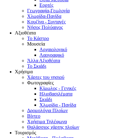
Εορτές
Γεωγραφία-Γεωλογία
Χλωρίδα-Πανίδα
Κουζίνα - Συνταγές
Νήσος Πολύαιγος
Αξιοθέατα
Το Κάστρο
Μουσεία
Αρχαιολογικό
Λαογραφικό
Άλλα Αξιοθέατα
Το Σκιάδι
Χρήσιμα
Χάρτες του νησιού
Φωτογραφίες
Κίμωλος - Γενικές
Ηλιοβασιλέματα
Σκιάδι
Χλωρίδα - Πανίδα
Δρομολόγια Πλοίων
Βίντεο
Χρήσιμα Τηλέφωνα
Θαλάσσιος χάρτης πλοίων
Τουρισμός