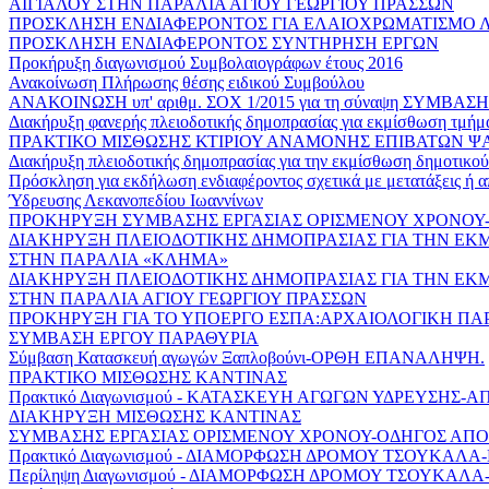
ΑΙΓΙΑΛΟΥ ΣΤΗΝ ΠΑΡΑΛΙΑ ΑΓΙΟΥ ΓΕΩΡΓΙΟΥ ΠΡΑΣΣΩΝ
ΠΡΟΣΚΛΗΣΗ ΕΝΔΙΑΦΕΡΟΝΤΟΣ ΓΙΑ ΕΛΑΙΟΧΡΩΜΑΤΙΣΜΟ 
ΠΡΟΣΚΛΗΣΗ ΕΝΔΙΑΦΕΡΟΝΤΟΣ ΣΥΝΤΗΡΗΣΗ ΕΡΓΩΝ
Προκήρυξη διαγωνισμού Συμβολαιογράφων έτους 2016
Ανακοίνωση Πλήρωσης θέσης ειδικού Συμβούλου
ΑΝΑΚΟΙΝΩΣΗ υπ' αριθμ. ΣΟΧ 1/2015 για τη σύναψη ΣΥΜΒ
Διακήρυξη φανερής πλειοδοτικής δημοπρασίας για εκμίσθωση τμήμα
ΠΡΑΚΤΙΚΟ ΜΙΣΘΩΣΗΣ ΚΤΙΡΙΟΥ ΑΝΑΜΟΝΗΣ ΕΠΙΒΑΤΩΝ ΨΑ
Διακήρυξη πλειοδοτικής δημοπρασίας για την εκμίσθωση δημοτικο
Πρόσκληση για εκδήλωση ενδιαφέροντος σχετικά με μετατάξεις ή
Ύδρευσης Λεκανοπεδίου Ιωαννίνων
ΠΡΟΚΗΡΥΞΗ ΣΥΜΒΑΣΗΣ ΕΡΓΑΣΙΑΣ ΟΡΙΣΜΕΝΟΥ ΧΡΟΝΟ
ΔΙΑΚΗΡΥΞΗ ΠΛΕΙΟΔΟΤΙΚΗΣ ΔΗΜΟΠΡΑΣΙΑΣ ΓΙΑ ΤΗΝ ΕΚ
ΣΤΗΝ ΠΑΡΑΛΙΑ «ΚΛΗΜΑ»
ΔΙΑΚΗΡΥΞΗ ΠΛΕΙΟΔΟΤΙΚΗΣ ΔΗΜΟΠΡΑΣΙΑΣ ΓΙΑ ΤΗΝ ΕΚ
ΣΤΗΝ ΠΑΡΑΛΙΑ ΑΓΙΟΥ ΓΕΩΡΓΙΟΥ ΠΡΑΣΣΩΝ
ΠΡΟΚΗΡΥΞΗ ΓΙΑ ΤΟ ΥΠΟΕΡΓΟ ΕΣΠΑ:ΑΡΧΑΙΟΛΟΓΙΚΗ Π
ΣΥΜΒΑΣΗ ΕΡΓΟΥ ΠΑΡΑΘΥΡΙΑ
Σύμβαση Κατασκευή αγωγών Ξαπλοβούνι-ΟΡΘΗ ΕΠΑΝΑΛΗΨΗ.
ΠΡΑΚΤΙΚΟ ΜΙΣΘΩΣΗΣ ΚΑΝΤΙΝΑΣ
Πρακτικό Διαγωνισμού - ΚΑΤΑΣΚΕΥΗ ΑΓΩΓΩΝ ΥΔΡΕΥΣΗΣ
ΔΙΑΚΗΡΥΞΗ ΜΙΣΘΩΣΗΣ ΚΑΝΤΙΝΑΣ
ΣΥΜΒΑΣΗΣ ΕΡΓΑΣΙΑΣ ΟΡΙΣΜΕΝΟΥ ΧΡΟΝΟΥ-ΟΔΗΓΟΣ ΑΠ
Πρακτικό Διαγωνισμού - ΔΙΑΜΟΡΦΩΣΗ ΔΡΟΜΟΥ ΤΣΟΥΚΑΛΑ
Περίληψη Διαγωνισμού - ΔΙΑΜΟΡΦΩΣΗ ΔΡΟΜΟΥ ΤΣΟΥΚΑΛΑ