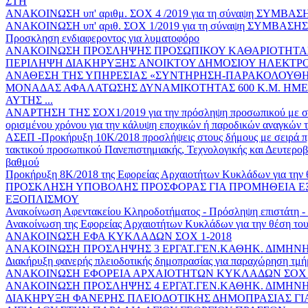
ΣΤΗ
ΑΝΑΚΟΙΝΩΣΗ υπ' αριθμ. ΣΟΧ 4 /2019 για τη σύναψη ΣΥΜ
ΑΝΑΚΟΙΝΩΣΗ υπ' αριθ. ΣΟΧ 1/2019 για τη σύναψη ΣΥΜΒΑ
Προσκληση ενδιαφεροντος για λυματοφόρο
ΑΝΑΚΟΙΝΩΣΗ ΠΡΟΣΛΗΨΗΣ ΠΡΟΣΩΠΙΚΟΥ ΚΑΘΑΡΙΟΤΗΤΑ
ΠΕΡΙΛΗΨΗ ΔΙΑΚΗΡΥΞΗΣ ΑΝΟΙΚΤΟΥ ΔΗΜΟΣΙΟΥ ΗΛΕΚΤΡΟ
ΑΝΑΘΕΣΗ ΤΗΣ ΥΠΗΡΕΣΙΑΣ «ΣΥΝΤΗΡΗΣΗ-ΠΑΡΑΚΟΛΟΥΘΗ
ΜΟΝΑΔΑΣ ΑΦΑΛΑΤΩΣΗΣ ΔΥΝΑΜΙΚΟΤΗΤΑΣ 600 Κ.Μ. ΗΜΕ
ΑΥΤΗΣ ...
ΑΝΑΡΤΗΣΗ ΤΗΣ ΣΟΧ1/2019 για την πρόσληψη προσωπικού με σύμ
ορισμένου χρόνου για την κάλυψη εποχικών ή παροδικών αναγκών
ΑΣΕΠ -Προκήρυξη 10Κ/2018 προσλήψεις στους δήμους με σειρά πρ
τακτικού προσωπικού Πανεπιστημιακής, Τεχνολογικής και Δευτεροβ
βαθμού
Προκήρυξη 8Κ/2018 της Εφορείας Αρχαιοτήτων Κυκλάδων για την
ΠΡΟΣΚΛΗΣΗ ΥΠΟΒΟΛΗΣ ΠΡΟΣΦΟΡΑΣ ΓΙΑ ΠΡΟΜΗΘΕΙΑ ΕΞ
ΕΞΟΠΛΙΣΜΟΥ
Ανακοίνωση Αφεντακείου Κληροδοτήματος - Πρόσληψη επιστάτη -
Ανακοίνωση της Εφορείας Αρχαιοτήτων Κυκλάδων για την θέση τ
ΑΝΑΚΟΙΝΩΣΗ ΕΦΑ ΚΥΚΛΑΔΩΝ ΣΟΧ 1-2018
ΑΝΑΚΟΙΝΩΣΗ ΠΡΟΣΛΗΨΗΣ 3 ΕΡΓΑΤ.ΓΕΝ.ΚΑΘΗΚ. ΔΙΜΗΝΗ
Διακήρυξη φανερής πλειοδοτικής δημοπρασίας για παραχώρηση τμ
ΑΝΑΚΟΙΝΩΣΗ ΕΦΟΡΕΙΑ ΑΡΧΑΙΟΤΗΤΩΝ ΚΥΚΛΑΔΩΝ ΣΟΧ 1
ΑΝΑΚΟΙΝΩΣΗ ΠΡΟΣΛΗΨΗΣ 4 ΕΡΓΑΤ.ΓΕΝ.ΚΑΘΗΚ. ΔΙΜΗΝΗ
ΔΙΑΚΗΡΥΞΗ ΦΑΝΕΡΗΣ ΠΛΕΙΟΔΟΤΙΚΗΣ ΔΗΜΟΠΡΑΣΙΑΣ Γ