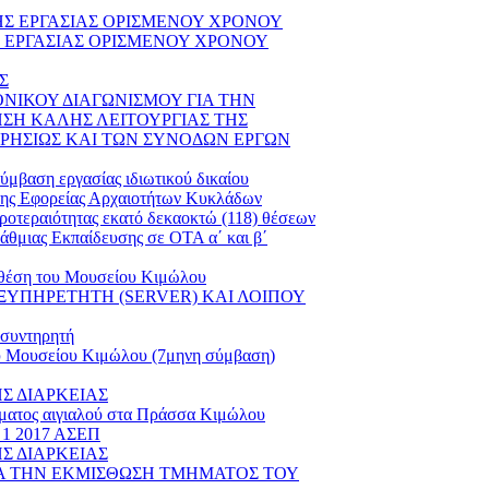
ΒΑΣΗΣ ΕΡΓΑΣΙΑΣ ΟΡΙΣΜΕΝΟΥ ΧΡΟΝΟΥ
ΣΗΣ ΕΡΓΑΣΙΑΣ ΟΡΙΣΜΕΝΟΥ ΧΡΟΝΟΥ
Σ
ΝΙΚΟΥ ΔΙΑΓΩΝΙΣΜΟΥ ΓΙΑ ΤΗΝ
ΣΗ ΚΑΛΗΣ ΛΕΙΤΟΥΡΓΙΑΣ ΤΗΣ
ΡΗΣΙΩΣ ΚΑΙ ΤΩΝ ΣΥΝΟΔΩΝ ΕΡΓΩΝ
βαση εργασίας ιδιωτικού δικαίου
 της Εφορείας Αρχαιοτήτων Κυκλάδων
οτεραιότητας εκατό δεκαοκτώ (118) θέσεων
άθμιας Εκπαίδευσης σε ΟΤΑ α΄ και β΄
 θέση του Μουσείου Κιμώλου
ΥΠΗΡΕΤΗΤΗ (SERVER) ΚΑΙ ΛΟΙΠΟΥ
 συντηρητή
ου Μουσείου Κιμώλου (7μηνη σύμβαση)
Σ ΔΙΑΡΚΕΙΑΣ
ήματος αιγιαλού στα Πράσσα Κιμώλου
 2017 ΑΣΕΠ
Σ ΔΙΑΡΚΕΙΑΣ
ΙΑ ΤΗΝ ΕΚΜΙΣΘΩΣΗ ΤΜΗΜΑΤΟΣ ΤΟΥ