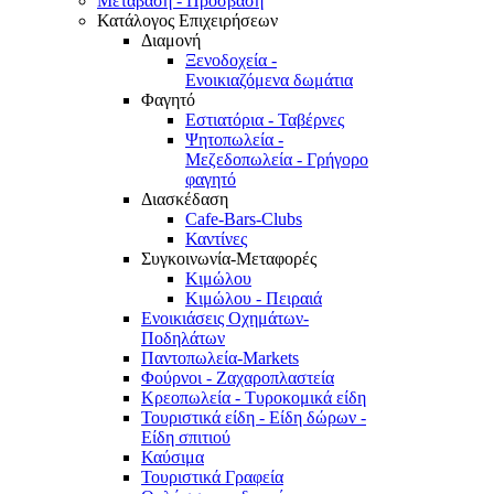
Μετάβαση - Πρόσβαση
Κατάλογος Επιχειρήσεων
Διαμονή
Ξενοδοχεία -
Ενοικιαζόμενα δωμάτια
Φαγητό
Εστιατόρια - Ταβέρνες
Ψητοπωλεία -
Μεζεδοπωλεία - Γρήγορο
φαγητό
Διασκέδαση
Cafe-Bars-Clubs
Καντίνες
Συγκοινωνία-Μεταφορές
Κιμώλου
Κιμώλου - Πειραιά
Ενοικιάσεις Οχημάτων-
Ποδηλάτων
Παντοπωλεία-Markets
Φούρνοι - Ζαχαροπλαστεία
Κρεοπωλεία - Τυροκομικά είδη
Τουριστικά είδη - Είδη δώρων -
Είδη σπιτιού
Καύσιμα
Τουριστικά Γραφεία