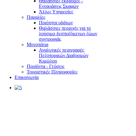
Θαλάσσιες εκδρομές -
Ενοικιάσεις Σκαφών
Άλλες Υπηρεσίες
Παραλίες
Ποιότητα υδάτων
Θαλάσσιες περιοχές για το
λούσιμο δεσποζόμενων ζώων
συντροφιάς
Μονοπάτια
Αναλυτικές περιγραφές
Πεζοπορικών Διαδρομών
Κιμώλου
Προϊόντα - Γεύσεις
Τουριστικές Πληροφορίες
Επικοινωνία