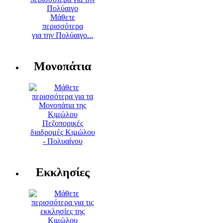
Μάθετε
περισσότερα
για την Πολύαιγο...
Μονοπάτια
Πεζοπορικές
διαδρομές Κιμώλου
- Πολυαίγου
Εκκλησίες