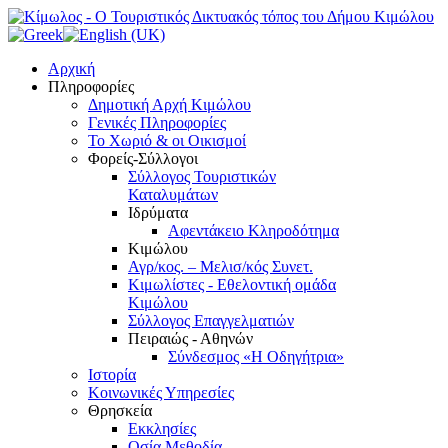
Αρχική
Πληροφορίες
Δημοτική Αρχή Κιμώλου
Γενικές Πληροφορίες
Το Xωριό & οι Οικισμοί
Φορείς-Σύλλογοι
Σύλλογος Τουριστικών
Καταλυμάτων
Ιδρύματα
Αφεντάκειο Κληροδότημα
Κιμώλου
Αγρ/κος. – Μελισ/κός Συνετ.
Κιμωλίστες - Εθελοντική ομάδα
Κιμώλου
Σύλλογος Επαγγελματιών
Πειραιώς - Αθηνών
Σύνδεσμος «Η Οδηγήτρια»
Ιστορία
Κοινωνικές Υπηρεσίες
Θρησκεία
Εκκλησίες
Οσία Μεθοδία