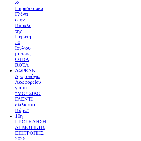
&
Παραδοσιακό
Γλέντι
στην
Κίμωλο
την
Πέμπτη
30
Ιουλίου
με τους
OTRA
ROTA
ΔΩΡΕΑΝ
Δρομολόγια
Λεωφορείου
για το
"ΜΟΥΣΙΚΟ
ΓΛΕΝΤΙ
δίπλα στο
Κύμα"
10η
ΠΡΟΣΚΛΗΣΗ
ΔΗΜΟΤΙΚΗΣ
ΕΠΙΤΡΟΠΗΣ
2026