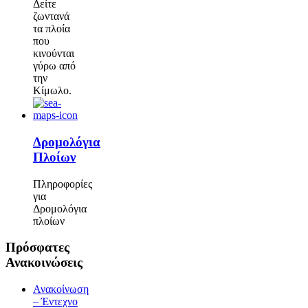
Δείτε
ζωντανά
τα πλοία
που
κινούνται
γύρω από
την
Κίμωλο.
Δρομολόγια
Πλοίων
Πληροφορίες
για
Δρομολόγια
πλοίων
Πρόσφατες
Ανακοινώσεις
Ανακοίνωση
– Έντεχνο