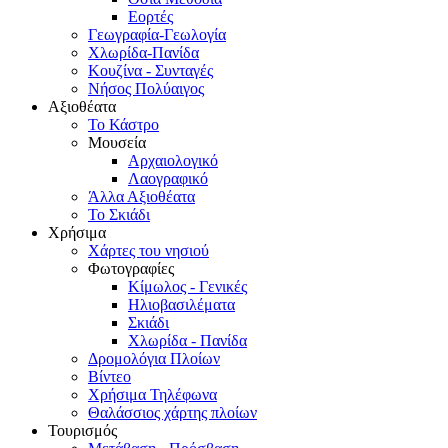
Εορτές
Γεωγραφία-Γεωλογία
Χλωρίδα-Πανίδα
Κουζίνα - Συνταγές
Νήσος Πολύαιγος
Αξιοθέατα
Το Κάστρο
Μουσεία
Αρχαιολογικό
Λαογραφικό
Άλλα Αξιοθέατα
Το Σκιάδι
Χρήσιμα
Χάρτες του νησιού
Φωτογραφίες
Κίμωλος - Γενικές
Ηλιοβασιλέματα
Σκιάδι
Χλωρίδα - Πανίδα
Δρομολόγια Πλοίων
Βίντεο
Χρήσιμα Τηλέφωνα
Θαλάσσιος χάρτης πλοίων
Τουρισμός