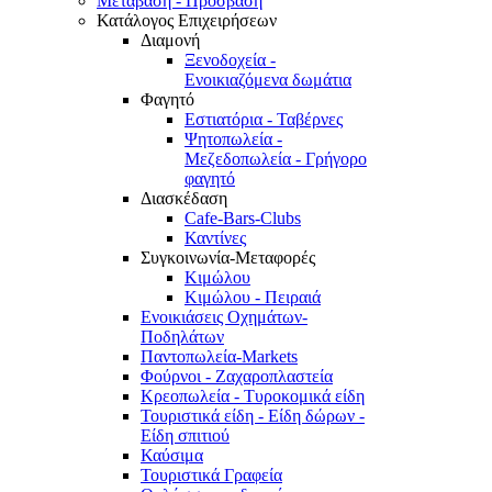
Μετάβαση - Πρόσβαση
Κατάλογος Επιχειρήσεων
Διαμονή
Ξενοδοχεία -
Ενοικιαζόμενα δωμάτια
Φαγητό
Εστιατόρια - Ταβέρνες
Ψητοπωλεία -
Μεζεδοπωλεία - Γρήγορο
φαγητό
Διασκέδαση
Cafe-Bars-Clubs
Καντίνες
Συγκοινωνία-Μεταφορές
Κιμώλου
Κιμώλου - Πειραιά
Ενοικιάσεις Οχημάτων-
Ποδηλάτων
Παντοπωλεία-Markets
Φούρνοι - Ζαχαροπλαστεία
Κρεοπωλεία - Τυροκομικά είδη
Τουριστικά είδη - Είδη δώρων -
Είδη σπιτιού
Καύσιμα
Τουριστικά Γραφεία