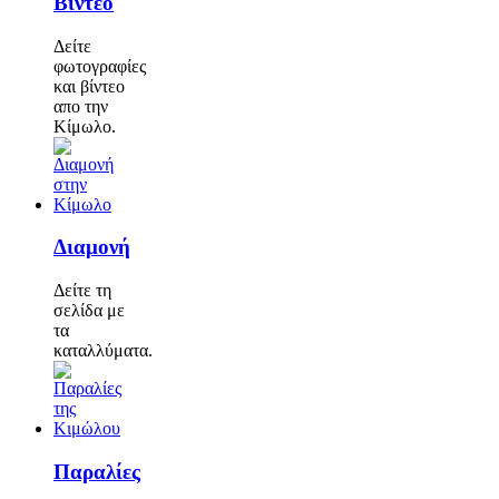
Βίντεο
Δείτε
φωτογραφίες
και βίντεο
απο την
Κίμωλο.
Διαμονή
Δείτε τη
σελίδα με
τα
καταλλύματα.
Παραλίες