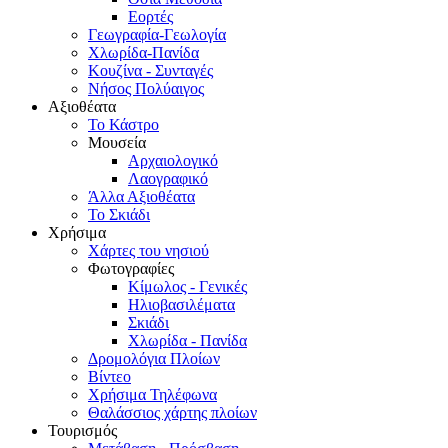
Εορτές
Γεωγραφία-Γεωλογία
Χλωρίδα-Πανίδα
Κουζίνα - Συνταγές
Νήσος Πολύαιγος
Αξιοθέατα
Το Κάστρο
Μουσεία
Αρχαιολογικό
Λαογραφικό
Άλλα Αξιοθέατα
Το Σκιάδι
Χρήσιμα
Χάρτες του νησιού
Φωτογραφίες
Κίμωλος - Γενικές
Ηλιοβασιλέματα
Σκιάδι
Χλωρίδα - Πανίδα
Δρομολόγια Πλοίων
Βίντεο
Χρήσιμα Τηλέφωνα
Θαλάσσιος χάρτης πλοίων
Τουρισμός