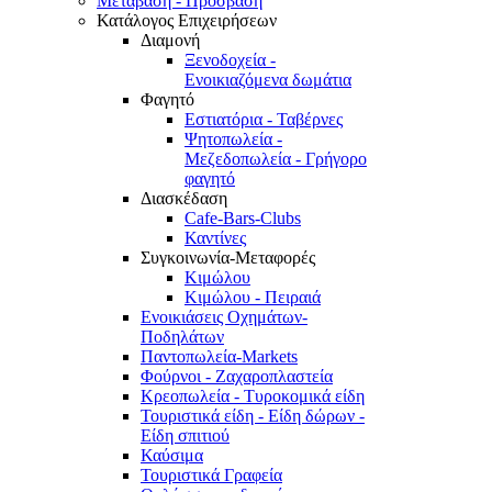
Μετάβαση - Πρόσβαση
Κατάλογος Επιχειρήσεων
Διαμονή
Ξενοδοχεία -
Ενοικιαζόμενα δωμάτια
Φαγητό
Εστιατόρια - Ταβέρνες
Ψητοπωλεία -
Μεζεδοπωλεία - Γρήγορο
φαγητό
Διασκέδαση
Cafe-Bars-Clubs
Καντίνες
Συγκοινωνία-Μεταφορές
Κιμώλου
Κιμώλου - Πειραιά
Ενοικιάσεις Οχημάτων-
Ποδηλάτων
Παντοπωλεία-Markets
Φούρνοι - Ζαχαροπλαστεία
Κρεοπωλεία - Τυροκομικά είδη
Τουριστικά είδη - Είδη δώρων -
Είδη σπιτιού
Καύσιμα
Τουριστικά Γραφεία