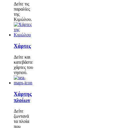
Δείτε τις
παραλίες
της
Κιμώλου.
Χάρτες
Δείτε και
κατεβάστε
χάρτες του
νησιού.
Χάρτης
πλοίων
Δείτε
ζωντανά
τα πλοία
που