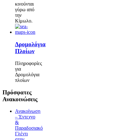
κινούνται
γύρω από
την
Κίμωλο.
Δρομολόγια
Πλοίων
Πληροφορίες
για
Δρομολόγια
πλοίων
Πρόσφατες
Ανακοινώσεις
Ανακοίνωση
– Έντεχνο
&
Παραδοσιακό
Γλέντι
στην