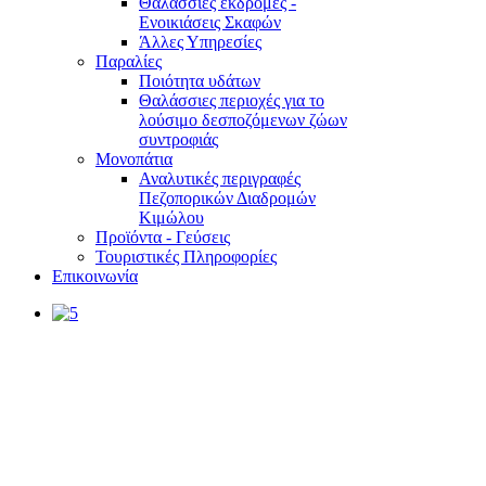
Θαλάσσιες εκδρομές -
Ενοικιάσεις Σκαφών
Άλλες Υπηρεσίες
Παραλίες
Ποιότητα υδάτων
Θαλάσσιες περιοχές για το
λούσιμο δεσποζόμενων ζώων
συντροφιάς
Μονοπάτια
Αναλυτικές περιγραφές
Πεζοπορικών Διαδρομών
Κιμώλου
Προϊόντα - Γεύσεις
Τουριστικές Πληροφορίες
Επικοινωνία