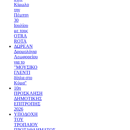
Κίμωλο
την
Πέμπτη
30
Ιουλίου
με τους
OTRA
ROTA
ΔΩΡΕΑΝ
Δρομολόγια
Λεωφορείου
για το
"ΜΟΥΣΙΚΟ
ΓΛΕΝΤΙ
δίπλα στο
Κύμα"
10η
ΠΡΟΣΚΛΗΣΗ
ΔΗΜΟΤΙΚΗΣ
ΕΠΙΤΡΟΠΗΣ
2026
ΥΠΟΔΟΧΗ
ΤΟΥ
ΤΡΟΠΑΙΟΥ
ΠΡΩΤΑΘΛΗΜΑΤΟΣ