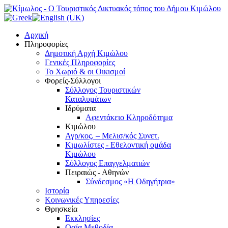
Αρχική
Πληροφορίες
Δημοτική Αρχή Κιμώλου
Γενικές Πληροφορίες
Το Xωριό & οι Οικισμοί
Φορείς-Σύλλογοι
Σύλλογος Τουριστικών
Καταλυμάτων
Ιδρύματα
Αφεντάκειο Κληροδότημα
Κιμώλου
Αγρ/κος. – Μελισ/κός Συνετ.
Κιμωλίστες - Εθελοντική ομάδα
Κιμώλου
Σύλλογος Επαγγελματιών
Πειραιώς - Αθηνών
Σύνδεσμος «Η Οδηγήτρια»
Ιστορία
Κοινωνικές Υπηρεσίες
Θρησκεία
Εκκλησίες
Οσία Μεθοδία