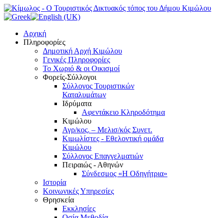
Αρχική
Πληροφορίες
Δημοτική Αρχή Κιμώλου
Γενικές Πληροφορίες
Το Xωριό & οι Οικισμοί
Φορείς-Σύλλογοι
Σύλλογος Τουριστικών
Καταλυμάτων
Ιδρύματα
Αφεντάκειο Κληροδότημα
Κιμώλου
Αγρ/κος. – Μελισ/κός Συνετ.
Κιμωλίστες - Εθελοντική ομάδα
Κιμώλου
Σύλλογος Επαγγελματιών
Πειραιώς - Αθηνών
Σύνδεσμος «Η Οδηγήτρια»
Ιστορία
Κοινωνικές Υπηρεσίες
Θρησκεία
Εκκλησίες
Οσία Μεθοδία