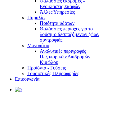
Θαλάσσιες εκδρομές -
Ενοικιάσεις Σκαφών
Άλλες Υπηρεσίες
Παραλίες
Ποιότητα υδάτων
Θαλάσσιες περιοχές για το
λούσιμο δεσποζόμενων ζώων
συντροφιάς
Μονοπάτια
Αναλυτικές περιγραφές
Πεζοπορικών Διαδρομών
Κιμώλου
Προϊόντα - Γεύσεις
Τουριστικές Πληροφορίες
Επικοινωνία