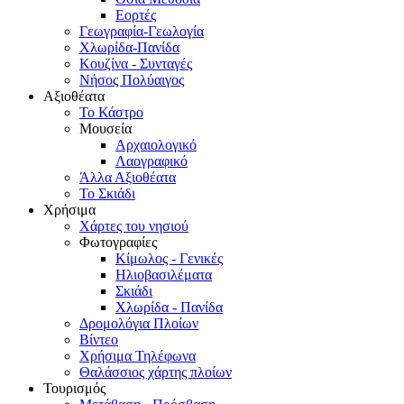
Εορτές
Γεωγραφία-Γεωλογία
Χλωρίδα-Πανίδα
Κουζίνα - Συνταγές
Νήσος Πολύαιγος
Αξιοθέατα
Το Κάστρο
Μουσεία
Αρχαιολογικό
Λαογραφικό
Άλλα Αξιοθέατα
Το Σκιάδι
Χρήσιμα
Χάρτες του νησιού
Φωτογραφίες
Κίμωλος - Γενικές
Ηλιοβασιλέματα
Σκιάδι
Χλωρίδα - Πανίδα
Δρομολόγια Πλοίων
Βίντεο
Χρήσιμα Τηλέφωνα
Θαλάσσιος χάρτης πλοίων
Τουρισμός