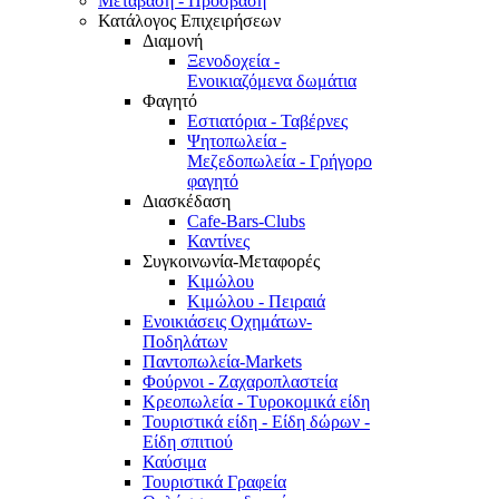
Μετάβαση - Πρόσβαση
Κατάλογος Επιχειρήσεων
Διαμονή
Ξενοδοχεία -
Ενοικιαζόμενα δωμάτια
Φαγητό
Εστιατόρια - Ταβέρνες
Ψητοπωλεία -
Μεζεδοπωλεία - Γρήγορο
φαγητό
Διασκέδαση
Cafe-Bars-Clubs
Καντίνες
Συγκοινωνία-Μεταφορές
Κιμώλου
Κιμώλου - Πειραιά
Ενοικιάσεις Οχημάτων-
Ποδηλάτων
Παντοπωλεία-Markets
Φούρνοι - Ζαχαροπλαστεία
Κρεοπωλεία - Τυροκομικά είδη
Τουριστικά είδη - Είδη δώρων -
Είδη σπιτιού
Καύσιμα
Τουριστικά Γραφεία