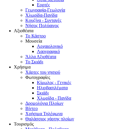
Εορτές
Γεωγραφία-Γεωλογία
Χλωρίδα-Πανίδα
Κουζίνα - Συνταγές
Νήσος Πολύαιγος
Αξιοθέατα
Το Κάστρο
Μουσεία
Αρχαιολογικό
Λαογραφικό
Άλλα Αξιοθέατα
Το Σκιάδι
Χρήσιμα
Χάρτες του νησιού
Φωτογραφίες
Κίμωλος - Γενικές
Ηλιοβασιλέματα
Σκιάδι
Χλωρίδα - Πανίδα
Δρομολόγια Πλοίων
Βίντεο
Χρήσιμα Τηλέφωνα
Θαλάσσιος χάρτης πλοίων
Τουρισμός