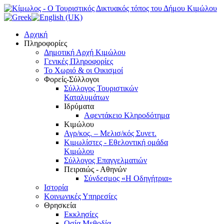
Αρχική
Πληροφορίες
Δημοτική Αρχή Κιμώλου
Γενικές Πληροφορίες
Το Xωριό & οι Οικισμοί
Φορείς-Σύλλογοι
Σύλλογος Τουριστικών
Καταλυμάτων
Ιδρύματα
Αφεντάκειο Κληροδότημα
Κιμώλου
Αγρ/κος. – Μελισ/κός Συνετ.
Κιμωλίστες - Εθελοντική ομάδα
Κιμώλου
Σύλλογος Επαγγελματιών
Πειραιώς - Αθηνών
Σύνδεσμος «Η Οδηγήτρια»
Ιστορία
Κοινωνικές Υπηρεσίες
Θρησκεία
Εκκλησίες
Οσία Μεθοδία