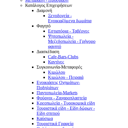
Μετάβαση - Πρόσβαση
Κατάλογος Επιχειρήσεων
Διαμονή
Ξενοδοχεία -
Ενοικιαζόμενα δωμάτια
Φαγητό
Εστιατόρια - Ταβέρνες
Ψητοπωλεία -
Μεζεδοπωλεία - Γρήγορο
φαγητό
Διασκέδαση
Cafe-Bars-Clubs
Καντίνες
Συγκοινωνία-Μεταφορές
Κιμώλου
Κιμώλου - Πειραιά
Ενοικιάσεις Οχημάτων-
Ποδηλάτων
Παντοπωλεία-Markets
Φούρνοι - Ζαχαροπλαστεία
Κρεοπωλεία - Τυροκομικά είδη
Τουριστικά είδη - Είδη δώρων -
Είδη σπιτιού
Καύσιμα
Τουριστικά Γραφεία