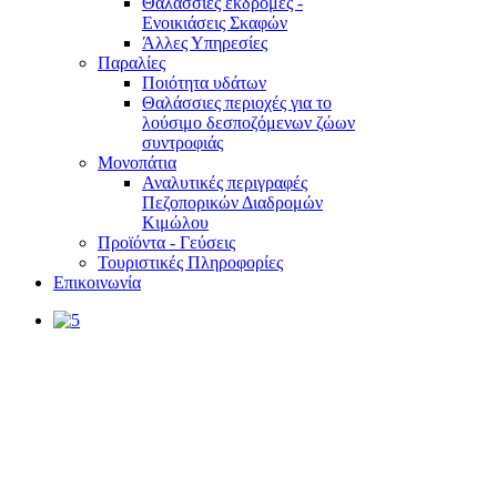
Θαλάσσιες εκδρομές -
Ενοικιάσεις Σκαφών
Άλλες Υπηρεσίες
Παραλίες
Ποιότητα υδάτων
Θαλάσσιες περιοχές για το
λούσιμο δεσποζόμενων ζώων
συντροφιάς
Μονοπάτια
Αναλυτικές περιγραφές
Πεζοπορικών Διαδρομών
Κιμώλου
Προϊόντα - Γεύσεις
Τουριστικές Πληροφορίες
Επικοινωνία