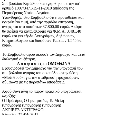
Συμβουλίου Κιμώλου και εγκρίθηκε με την υπ’
αριθμό 1007/3471/15-11-2010 απόφαση της
Περιφέρειας Νοτίου Αιγαίου.
Υπενθυμίζω στο Συμβούλιο ότι η προταθείσα και
εγκριθείσα τιμή, από την αρμόδια επιτροπή,
ανέρχεται στο ποσό των 37.800,00 ευρώ. Ακόμη
θα πρέπει να καταβάλουμε για Φ.Μ.Α. 3.481,40
ευρώ και για έξοδα Αντιγράφων, Δηλώσεων,
Κτηματολογίου και διαφόρων Ταμείων 1.545,92
ευρώ.
Το Συμβούλιο αφού άκουσε τον Δήμαρχο και μετά
διαλογική συζήτηση,
Α π ο φ α σ ί ζ ε ι ΟΜΟΦΩΝΑ
Εξουσιοδοτεί τον Δήμαρχο για την υπογραφή του
συμβολαίου αγοράς του οικοπέδου στην θέση
«Μυζηθρού», για την στάθμευση τροχοφόρων,
σύμφωνα με τις παραπάνω αποφάσεις.
Αφού συνετάγη το παρόν πρακτικό υπογράφεται
ως εξής:
Ο Πρόεδρος Ο Γραμματέας Τα Μέλη
(υπογραφή) (υπογραφή) (υπογραφή)
ΑΚΡΙΒΕΣ ΑΝΤΙΓΡΑΦΟ
Κίμωλος 27 /04/ 2011