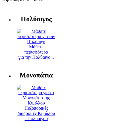
Πολύαιγος
Μάθετε
περισσότερα
για την Πολύαιγο...
Μονοπάτια
Πεζοπορικές
διαδρομές Κιμώλου
- Πολυαίγου