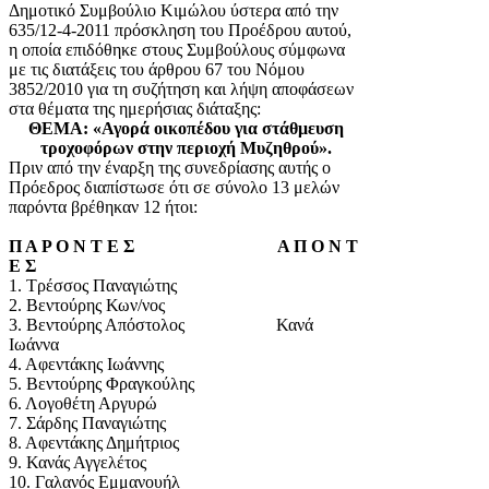
Δημοτικό Συμβούλιο Κιμώλου ύστερα από την
635/12-4-2011 πρόσκληση του Προέδρου αυτού,
η οποία επιδόθηκε στους Συμβούλους σύμφωνα
με τις διατάξεις του άρθρου 67 του Νόμου
3852/2010 για τη συζήτηση και λήψη αποφάσεων
στα θέματα της ημερήσιας διάταξης:
ΘΕΜΑ: «Αγορά οικοπέδου για στάθμευση
τροχοφόρων στην περιοχή Μυζηθρού».
Πριν από την έναρξη της συνεδρίασης αυτής ο
Πρόεδρος διαπίστωσε ότι σε σύνολο 13 μελών
παρόντα βρέθηκαν 12 ήτοι:
Π Α Ρ Ο Ν Τ Ε Σ Α Π Ο Ν Τ
Ε Σ
1. Τρέσσος Παναγιώτης
2. Βεντούρης Κων/νος
3. Βεντούρης Απόστολος Κανά
Ιωάννα
4. Αφεντάκης Ιωάννης
5. Βεντούρης Φραγκούλης
6. Λογοθέτη Αργυρώ
7. Σάρδης Παναγιώτης
8. Αφεντάκης Δημήτριος
9. Κανάς Αγγελέτος
10. Γαλανός Εμμανουήλ