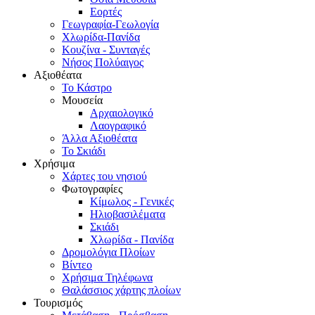
Εορτές
Γεωγραφία-Γεωλογία
Χλωρίδα-Πανίδα
Κουζίνα - Συνταγές
Νήσος Πολύαιγος
Αξιοθέατα
Το Κάστρο
Μουσεία
Αρχαιολογικό
Λαογραφικό
Άλλα Αξιοθέατα
Το Σκιάδι
Χρήσιμα
Χάρτες του νησιού
Φωτογραφίες
Κίμωλος - Γενικές
Ηλιοβασιλέματα
Σκιάδι
Χλωρίδα - Πανίδα
Δρομολόγια Πλοίων
Βίντεο
Χρήσιμα Τηλέφωνα
Θαλάσσιος χάρτης πλοίων
Τουρισμός