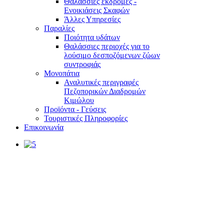
Θαλάσσιες εκδρομές -
Ενοικιάσεις Σκαφών
Άλλες Υπηρεσίες
Παραλίες
Ποιότητα υδάτων
Θαλάσσιες περιοχές για το
λούσιμο δεσποζόμενων ζώων
συντροφιάς
Μονοπάτια
Αναλυτικές περιγραφές
Πεζοπορικών Διαδρομών
Κιμώλου
Προϊόντα - Γεύσεις
Τουριστικές Πληροφορίες
Επικοινωνία