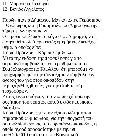
11. Μαρινάκης Γεώργιος
12. Βενιός Αγγελέτος
Παρών ήταν ο Δήμαρχος Μαγκανιώτης Γεράσιμος
– Θεόδωρος και η Γραμματέα του Δήμου για την
τήρηση των πρακτικών.
Ο Πρόεδρος έδωσε το λόγο στον Δήμαρχο, να
εισηγηθεί το δεύτερο εκτός ημερήσιας διάταξης
θέμα, ο οποίος είπε:
Κύριε Πρόεδρε – Κύριοι Σύμβουλοι.
Μετά την έκδοση της πρόσκλησης για το
σημερινό συμβούλιο, ενημερώθηκα από το
Συμβολαιογραφείο Κιμώλου, ότι μπορούμε να
προχωρήσουμε στην σύνταξη των συμβολαίων
αγοράς του γνωστού οικοπέδου στην
περιοχή«Μυζηθρού», για την στάθμευση
τροχοφόρων.
Αυτός είναι ο λόγος για τον οποίο ζήτησα την
συζήτηση του θέματος αυτού εκτός ημερήσιας
διάταξης.
Κύριε Πρόεδρε, ζητώ την εξουσιοδότηση του
Δημοτικού Συμβουλίου, για την υπογραφή του
συμβολαίου αγοράς του παραπάνω οικοπέδου, η
οποία αγορά αποφασίστηκε με την υπ’
αριθ.29/2010 απόφαση του Κοινοτικού