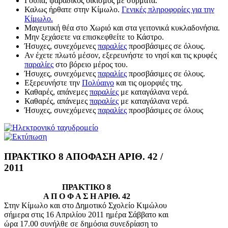
Γούπα, ψαράδικος οικισμός με σύρματα.
Καλως ήρθατε στην Κίμωλο.
Γενικές πληροφορίες για την
Κίμωλο.
Μαγευτική θέα στο Χωριό και στα γειτονικά κυκλαδονήσια.
Μην ξεχάσετε να επισκεφθείτε το Κάστρο.
Ήσυχες, συνεχόμενες
παραλίες
προσβάσιμες σε όλους.
Αν έχετε πλωτό μέσον, εξερευνήστε το νησί και τις κρυφές
παραλίες
στο βόρειο μέρος του.
Ήσυχες, συνεχόμενες
παραλίες
προσβάσιμες σε όλους.
Εξερευνήστε την
Πολύαιγο
και τις ομορφιές της.
Καθαρές, απάνεμες
παραλίες
με καταγάλανα νερά.
Καθαρές, απάνεμες
παραλίες
με καταγάλανα νερά.
Ήσυχες, συνεχόμενες
παραλίες
προσβάσιμες σε όλους
ΠΡΑΚΤΙΚΟ 8 ΑΠΟΦΑΣΗ ΑΡΙΘ. 42 /
2011
ΠΡΑΚΤΙΚΟ 8
Α Π Ο Φ Α Σ Η ΑΡΙΘ. 42
Στην Κίμωλο και στο Δημοτικό Σχολείο Κιμώλου
σήμερα στις 16 Απριλίου 2011 ημέρα Σάββατο και
ώρα 17.00 συνήλθε σε δημόσια συνεδρίαση το