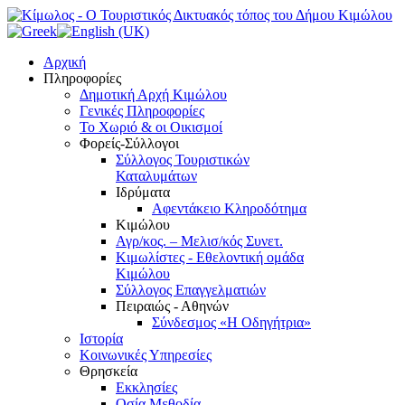
Αρχική
Πληροφορίες
Δημοτική Αρχή Κιμώλου
Γενικές Πληροφορίες
Το Xωριό & οι Οικισμοί
Φορείς-Σύλλογοι
Σύλλογος Τουριστικών
Καταλυμάτων
Ιδρύματα
Αφεντάκειο Κληροδότημα
Κιμώλου
Αγρ/κος. – Μελισ/κός Συνετ.
Κιμωλίστες - Εθελοντική ομάδα
Κιμώλου
Σύλλογος Επαγγελματιών
Πειραιώς - Αθηνών
Σύνδεσμος «Η Οδηγήτρια»
Ιστορία
Κοινωνικές Υπηρεσίες
Θρησκεία
Εκκλησίες
Οσία Μεθοδία