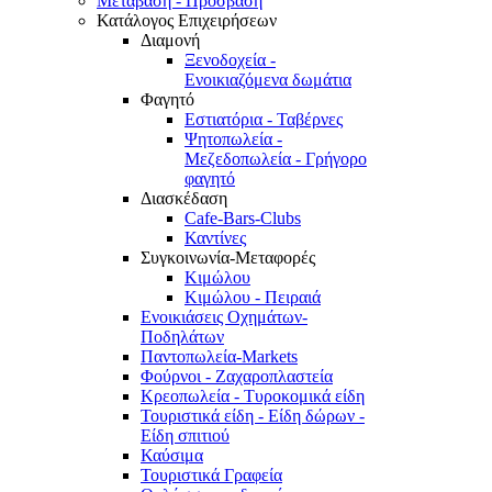
Μετάβαση - Πρόσβαση
Κατάλογος Επιχειρήσεων
Διαμονή
Ξενοδοχεία -
Ενοικιαζόμενα δωμάτια
Φαγητό
Εστιατόρια - Ταβέρνες
Ψητοπωλεία -
Μεζεδοπωλεία - Γρήγορο
φαγητό
Διασκέδαση
Cafe-Bars-Clubs
Καντίνες
Συγκοινωνία-Μεταφορές
Κιμώλου
Κιμώλου - Πειραιά
Ενοικιάσεις Οχημάτων-
Ποδηλάτων
Παντοπωλεία-Markets
Φούρνοι - Ζαχαροπλαστεία
Κρεοπωλεία - Τυροκομικά είδη
Τουριστικά είδη - Είδη δώρων -
Είδη σπιτιού
Καύσιμα
Τουριστικά Γραφεία