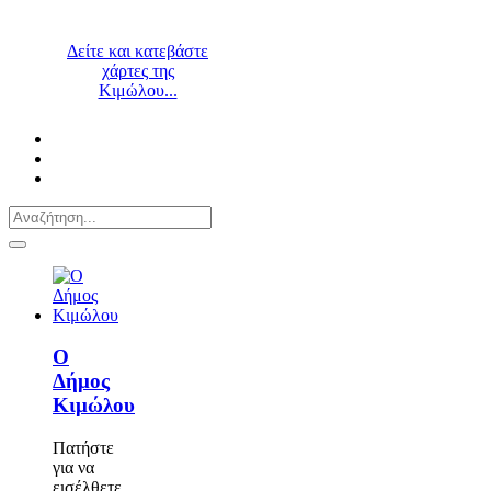
Δείτε και κατεβάστε
χάρτες της
Κιμώλου...
Ο
Δήμος
Κιμώλου
Πατήστε
για να
εισέλθετε