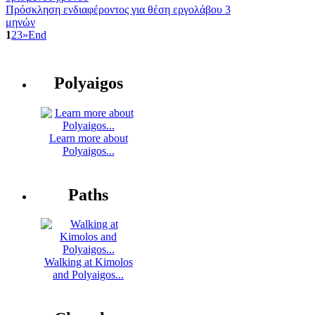
Πρόσκληση ενδιαφέροντος για θέση εργολάβου 3
μηνών
1
2
3
»
End
Polyaigos
Learn more about
Polyaigos...
Paths
Walking at Kimolos
and Polyaigos...