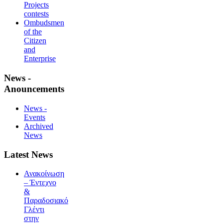
Projects
contests
Ombudsmen
of the
Citizen
and
Enterprise
News -
Anouncements
News -
Events
Archived
News
Latest News
Ανακοίνωση
– Έντεχνο
&
Παραδοσιακό
Γλέντι
στην