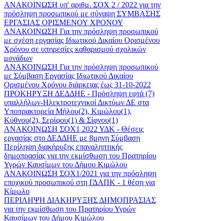
ΑΝΑΚΟΙΝΩΣΗ υπ' αριθμ. ΣΟΧ 2 / 2022 για την
πρόσληψη προσωπικού με σύναψη ΣΥΜΒΑΣΗΣ
ΕΡΓΑΣΙΑΣ ΟΡΙΣΜΕΝΟΥ ΧΡΟΝΟΥ
ΑΝΑΚΟΙΝΩΣΗ Για την πρόσληψη προσωπικού
με σχέση εργασίας Ιδιωτικού Δικαίου Ορισμένου
Χρόνου σε υπηρεσίες καθαρισμού σχολικών
μονάδων
ΑΝΑΚΟΙΝΩΣΗ Για την πρόσληψη προσωπικού
με Σύμβαση Εργασίας Ιδιωτικού Δικαίου
Ορισμένου Χρόνου διάρκειας έως 31-10-2022
ΠΡΟΚΗΡΥΞΗ ΔΕΔΔΗΕ - Πρόσληψη εφτά (7)
υπαλλήλων-Ηλεκτροτεχνικοί Δικτύων ΔΕ στα
Υποπρακτορεία Μήλου(2), Κιμώλου(1),
Κύθνου(2), Σερίφου(1) & Σίφνου(1)
ΑΝΑΚΟΙΝΩΣΗ ΣΟΧ1 2022 ΥΔΚ - Θέσεις
εργασίας στο ΔΕΔΔΗΕ με 8μηνη Σύμβαση
Περίληψη διακήρυξης επαναληπτικής
δημοπρασίας για την εκμίσθωση του Πρατηρίου
Υγρών Καυσίμων του Δήμου Κιμώλου
ΑΝΑΚΟΙΝΩΣΗ ΣΟΧ1/2021 για την πρόσληψη
εποχικού προσωπικού στη ΓΔΑΠΚ - 1 θέση για
Κίμωλο
ΠΕΡΙΛΗΨΗ ΔΙΑΚΗΡΥΞΗΣ ΔΗΜΟΠΡΑΣΙΑΣ
για την εκμίσθωση του Πρατηρίου Υγρών
Καυσίμων του Δήμου Κιμώλου