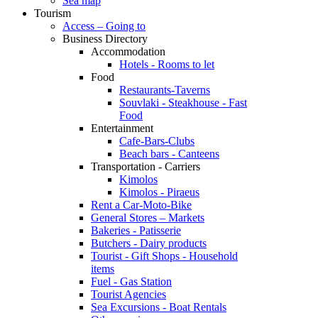
Sea map
Tourism
Access – Going to
Business Directory
Accommodation
Hotels - Rooms to let
Food
Restaurants-Taverns
Souvlaki - Steakhouse - Fast
Food
Entertainment
Cafe-Bars-Clubs
Beach bars - Canteens
Transportation - Carriers
Kimolos
Kimolos - Piraeus
Rent a Car-Moto-Bike
General Stores – Markets
Bakeries - Patisserie
Butchers - Dairy products
Tourist - Gift Shops - Household
items
Fuel - Gas Station
Tourist Agencies
Sea Excursions - Boat Rentals