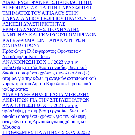
ΔΙΑΚΗΡΥΞΗ ΦΑΝΕΡΗΣ ΠΛΕΙΟΔΟΤΙΚΗΣ
ΔΗΜΟΠΡΑΣΙΑΣ ΓΙΑ ΤΗΝ ΠΑΡΑΧΩΡΗΣΗ
ΤΜΗΜΑΤΟΣ ΤΟΥ ΑΙΓΙΑΛΟΥ ΣΤΗΝ
ΠΑΡΑΛΙΑ ΑΓΙΟΥ ΓΕΩΡΓΙΟΥ ΠΡΑΣΣΩΝ ΓΙΑ
ΑΣΚΗΣΗ ΔΡΑΣΤΗΡΙΟΤΗΤΑΣ
ΕΚΜΕΤΑΛΛΕΥΣΗΣ ΤΡΟΧΗΛΑΤΗΣ
ΚΑΝΤΙΝΑΣ ΚΑΙ ΕΚΜΙΣΘΩΣΗ ΟΜΠΡΕΛΩΝ
ΚΑΙ ΚΑΘΙΣΜΑΤΩΝ – ΑΝΑΚΛΙΝΤΡΩΝ
(ΞΑΠΛΩΣΤΡΩΝ)
Πρόσκληση Ενδιαφέροντος Φροντιστων
Υποστήριξης Κατ' Οίκον
ΑΝΑΚΟΙΝΩΣΗ ΣΟΧ 1 / 2023 για την
πρόσληψη, με σύμβαση εργασίας ιδιωτικού
δικαίου ορισμένου χρόνου, συνολικά δύο (2)
ατόμων για την κάλυψη αναγκών ανταποδοτικού
χαρακτήρα του Δήμου Κιμώλου - Προσωπικό
καθαριότητας
ΔΙΑΚΥΡΥΞΗ ΔΗΜΟΠΡΑΣΙΑ ΜΙΣΘΩΣΗΣ
ΑΚΙΝΗΤΩΝ ΓΙΑ ΤΗΝ ΣΤΕΓΑΣΗ ΙΑΤΡΩΝ
ΑΝΑΚΟΙΝΩΣΗ ΣΟΧ 1 / 2023 για την
πρόσληψη, με σύμβαση εργασίας ιδιωτικού
δικαίου ορισμένου χρόνου, για την κάλυψη
αναγκών στους Αρχαιολογικούς χώρους και
Μουσεία
ΠΡΟΘΕΣΜΙΕΣ ΓΙΑ ΑΙΤΗΣΕΙΣ ΣΟΧ 2/2022