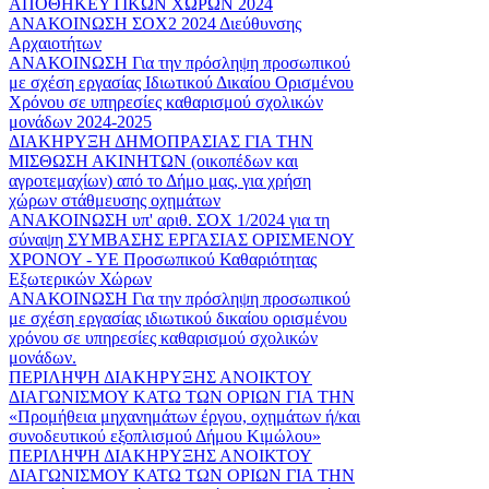
ΑΠΟΘΗΚΕΥΤΙΚΩΝ ΧΩΡΩΝ 2024
ΑΝΑΚΟΙΝΩΣΗ ΣΟΧ2 2024 Διεύθυνσης
Αρχαιοτήτων
ΑΝΑΚΟΙΝΩΣΗ Για την πρόσληψη προσωπικού
με σχέση εργασίας Ιδιωτικού Δικαίου Ορισμένου
Χρόνου σε υπηρεσίες καθαρισμού σχολικών
μονάδων 2024-2025
ΔΙΑΚΗΡΥΞΗ ΔΗΜΟΠΡΑΣΙΑΣ ΓΙΑ ΤΗΝ
ΜΙΣΘΩΣΗ ΑΚΙΝΗΤΩΝ (οικοπέδων και
αγροτεμαχίων) από το Δήμο μας, για χρήση
χώρων στάθμευσης οχημάτων
ΑΝΑΚΟΙΝΩΣΗ υπ' αριθ. ΣΟΧ 1/2024 για τη
σύναψη ΣΥΜΒΑΣΗΣ ΕΡΓΑΣΙΑΣ ΟΡΙΣΜΕΝΟΥ
ΧΡΟΝΟΥ - ΥΕ Προσωπικού Καθαριότητας
Εξωτερικών Χώρων
ΑΝΑΚΟΙΝΩΣΗ Για την πρόσληψη προσωπικού
με σχέση εργασίας ιδιωτικού δικαίου ορισμένου
χρόνου σε υπηρεσίες καθαρισμού σχολικών
μονάδων.
ΠΕΡΙΛΗΨΗ ΔΙΑΚΗΡΥΞΗΣ ΑΝΟΙΚΤΟΥ
ΔΙΑΓΩΝΙΣΜΟΥ ΚΑΤΩ ΤΩΝ ΟΡΙΩΝ ΓΙΑ ΤΗΝ
«Προμήθεια μηχανημάτων έργου, οχημάτων ή/και
συνοδευτικού εξοπλισμού Δήμου Κιμώλου»
ΠΕΡΙΛΗΨΗ ΔΙΑΚΗΡΥΞΗΣ ΑΝΟΙΚΤΟΥ
ΔΙΑΓΩΝΙΣΜΟΥ ΚΑΤΩ ΤΩΝ ΟΡΙΩΝ ΓΙΑ ΤΗΝ