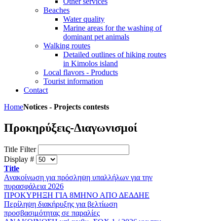
Other services
Beaches
Water quality
Marine areas for the washing of
dominant pet animals
Walking routes
Detailed outlines of hiking routes
in Kimolos island
Local flavors - Products
Tourist information
Contact
Home
Notices - Projects contests
Προκηρύξεις-Διαγωνισμοί
Title Filter
Display #
Title
Ανακοίνωση για πρόσληψη υπαλλήλων για την
πυρασφάλεια 2026
ΠΡΟΚΥΡΗΞΗ ΓΙΑ 8ΜΗΝΟ ΑΠΟ ΔΕΔΔΗΕ
Περίληψη διακήρυξης για βελτίωση
προσβασιμότητας σε παραλίες