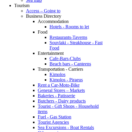
Sea map
Tourism
Access – Going to
Business Directory
Accommodation
Hotels - Rooms to let
Food
Restaurants-Taverns
Souvlaki - Steakhouse - Fast
Food
Entertainment
Cafe-Bars-Clubs
Beach bars - Canteens
Transportation - Carriers
Kimolos
Kimolos - Piraeus
Rent a Car-Moto-Bike
General Stores – Markets
Bakeries - Patisserie
Butchers - Dairy products
Tourist - Gift Shops - Household
items
Fuel - Gas Station
Tourist Agencies
Sea Excursions - Boat Rentals