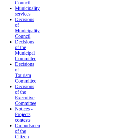
Council
Municipality
services
Decisions
of
Municipality
Council
Decisions
of the
Municipal
Committee
Decisions
of
Tourism
Committee
Decisions
of the
Executive
Committee
Notices -
Projects
contests
Ombudsmen
of the
Citizen