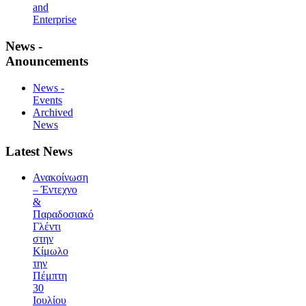
and
Enterprise
News -
Anouncements
News -
Events
Archived
News
Latest News
Ανακοίνωση
– Έντεχνο
&
Παραδοσιακό
Γλέντι
στην
Κίμωλο
την
Πέμπτη
30
Ιουλίου