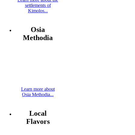
settlements of
Kimolos...
Osia
Methodia
Learn more about
Osia Methodia...
Local
Flavors