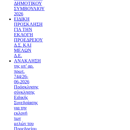
ΔΗΜΟΤΙΚΟΥ
ΣΥΜΒΟΥΛΙΟΥ
2026
ΕΙΔΙΚΗ
ΠΡΟΣΚΛΗΣΗ
ΓΙΑ ΤΗΝ
ΕΚΛΟΓΗ
ΠΡΟΕΔΡΕΙΟΥ
Δ.Σ. ΚΑΙ
ΜΕΛΩΝ
Δ.Ε.
ΑΝΑΚΛΗΣΗ
της υπ’ αρ.
πρωτ.
744/26-
06-2026
Πρόσκλησης
σύγκλησης
Ειδικής
Συνεδρίασης
για την
εκλογή
των
μελών του
Προεδρείου