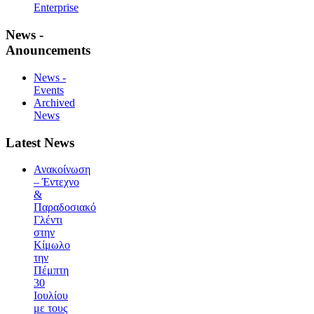
Enterprise
News -
Anouncements
News -
Events
Archived
News
Latest News
Ανακοίνωση
– Έντεχνο
&
Παραδοσιακό
Γλέντι
στην
Κίμωλο
την
Πέμπτη
30
Ιουλίου
με τους