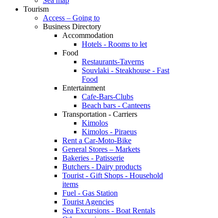
Sea map
Tourism
Access – Going to
Business Directory
Accommodation
Hotels - Rooms to let
Food
Restaurants-Taverns
Souvlaki - Steakhouse - Fast
Food
Entertainment
Cafe-Bars-Clubs
Beach bars - Canteens
Transportation - Carriers
Kimolos
Kimolos - Piraeus
Rent a Car-Moto-Bike
General Stores – Markets
Bakeries - Patisserie
Butchers - Dairy products
Tourist - Gift Shops - Household
items
Fuel - Gas Station
Tourist Agencies
Sea Excursions - Boat Rentals