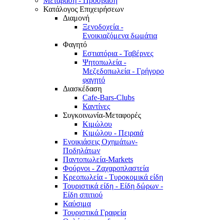
Μετάβαση - Πρόσβαση
Κατάλογος Επιχειρήσεων
Διαμονή
Ξενοδοχεία -
Ενοικιαζόμενα δωμάτια
Φαγητό
Εστιατόρια - Ταβέρνες
Ψητοπωλεία -
Μεζεδοπωλεία - Γρήγορο
φαγητό
Διασκέδαση
Cafe-Bars-Clubs
Καντίνες
Συγκοινωνία-Μεταφορές
Κιμώλου
Κιμώλου - Πειραιά
Ενοικιάσεις Οχημάτων-
Ποδηλάτων
Παντοπωλεία-Markets
Φούρνοι - Ζαχαροπλαστεία
Κρεοπωλεία - Τυροκομικά είδη
Τουριστικά είδη - Είδη δώρων -
Είδη σπιτιού
Καύσιμα
Τουριστικά Γραφεία