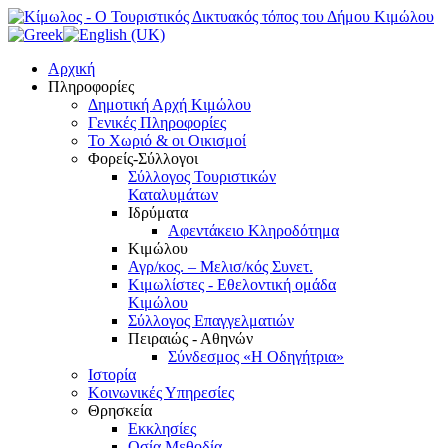
Αρχική
Πληροφορίες
Δημοτική Αρχή Κιμώλου
Γενικές Πληροφορίες
Το Xωριό & οι Οικισμοί
Φορείς-Σύλλογοι
Σύλλογος Τουριστικών
Καταλυμάτων
Ιδρύματα
Αφεντάκειο Κληροδότημα
Κιμώλου
Αγρ/κος. – Μελισ/κός Συνετ.
Κιμωλίστες - Εθελοντική ομάδα
Κιμώλου
Σύλλογος Επαγγελματιών
Πειραιώς - Αθηνών
Σύνδεσμος «Η Οδηγήτρια»
Ιστορία
Κοινωνικές Υπηρεσίες
Θρησκεία
Εκκλησίες
Οσία Μεθοδία