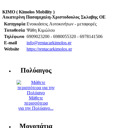
KIMO ( Kimolos Mobility )
Αικατερίνη Πασαμιχαλη-Χριστοδουλος Σκλαβης ΟΕ
Κατηγορία
Ενοικιάσεις Aυτοκινήτων - μεταφορές
Τοποθεσία
Ψάθη Κιμώλου
Τηλέφωνο
6909023200 - 6980055320 - 6978141506
E-mail
info@rentacarkimolos.gr
Website
https://rentacarkimolos.gr
Πολύαιγος
Μάθετε
περισσότερα
για την Πολύαιγο...
Μονοπάτια