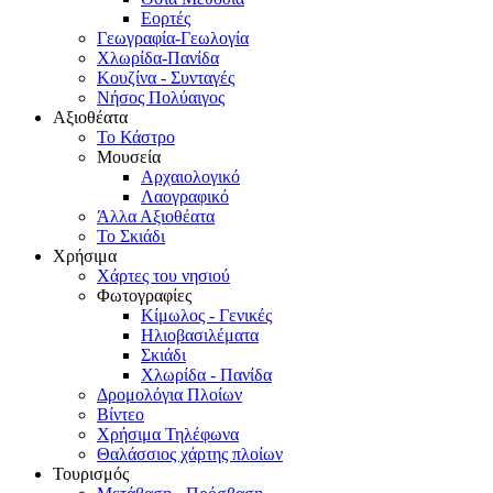
Εορτές
Γεωγραφία-Γεωλογία
Χλωρίδα-Πανίδα
Κουζίνα - Συνταγές
Νήσος Πολύαιγος
Αξιοθέατα
Το Κάστρο
Μουσεία
Αρχαιολογικό
Λαογραφικό
Άλλα Αξιοθέατα
Το Σκιάδι
Χρήσιμα
Χάρτες του νησιού
Φωτογραφίες
Κίμωλος - Γενικές
Ηλιοβασιλέματα
Σκιάδι
Χλωρίδα - Πανίδα
Δρομολόγια Πλοίων
Βίντεο
Χρήσιμα Τηλέφωνα
Θαλάσσιος χάρτης πλοίων
Τουρισμός