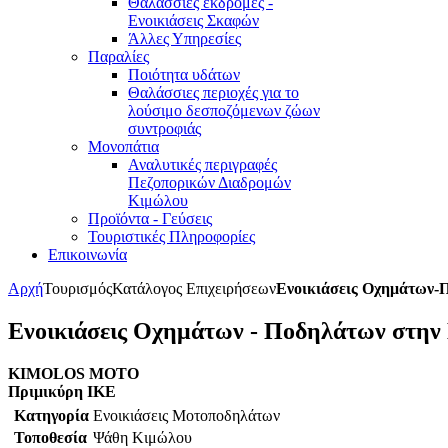
Θαλάσσιες εκδρομές -
Ενοικιάσεις Σκαφών
Άλλες Υπηρεσίες
Παραλίες
Ποιότητα υδάτων
Θαλάσσιες περιοχές για το
λούσιμο δεσποζόμενων ζώων
συντροφιάς
Μονοπάτια
Αναλυτικές περιγραφές
Πεζοπορικών Διαδρομών
Κιμώλου
Προϊόντα - Γεύσεις
Τουριστικές Πληροφορίες
Επικοινωνία
Αρχή
Τουρισμός
Κατάλογος Επιχειρήσεων
Ενοικιάσεις Οχημάτων-
Ενοικιάσεις Οχημάτων - Ποδηλάτων στην
KIMOLOS MOTO
Πριμικύρη ΙΚΕ
Κατηγορία
Ενοικιάσεις Μοτοποδηλάτων
Τοποθεσία
Ψάθη Κιμώλου