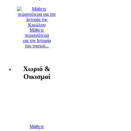
Μάθετε
περισσότερα
για την Ιστορία
του νησιού...
Χωριό &
Οικισμοί
Μάθετε