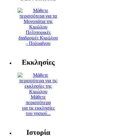
Πεζοπορικές
διαδρομές Κιμώλου
- Πολυαίγου
Εκκλησίες
Μάθετε
περισσότερα
για τις εκκλησίες
του νησιού...
Ιστορία