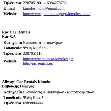
Τηλέφωνο
2287051801 – 6984278789
E-mail
kimolos.moto@gmail.com
Website
http://www.gokimolos.gr/go/kimolos.moto/
Rac Car Rentals
Rac S.A
Κατηγορία
Ενοικιάσεις αυτοκινήτων
Τοποθεσία
Ψάθη Κιμώλου
Τηλέφωνο
2287051116
http://www.rentacar-kimolos.gr/
Website
http://rac-rentals.gr/
Allways Car Rentals Kimolos
Βαβούλης Γιώργος
Κατηγορία
Ενοικιάσεις Aυτοκινήτων - Μοτοποδηλάτων
Τοποθεσία
Ψάθη Κιμώλου
Τηλέφωνο
6989884444