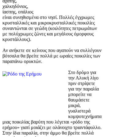
αχάτης,
χαλκηδόνιος,
ίασπης, οπάλιος
είναι συνηθισμένα στο νησί. Πολλές έγχρωμες
κρυσταλλικές και μικροκρυσταλλικές ποικιλίες
συναντώνται σε γεώδη (κοιλότητες πετρωμάτων
με πολύχρωμες ζώνες και μεγάλους όμορφους
κρυστάλλους).
Αν ανήκετε σε κείνους που αγαπούν να συλλέγουν
βότσαλα θα βρείτε πολλά με ωραίες ποικιλίες των
παραπάνω ορυκτών.
Στο δρόμο για
την Αλυκή λίγο
πριν στρίψετε
για την παραλία
μπορείτε να
θαυμάσετε
μικρά,
γυαλιστερά
κομψοτεχνήματα
μιας ποικιλίας βαρύτη που λέγεται «ρόδο της
ερήμου» γιατί μοιάζει με ολάνοιχτο τριαντάφυλλο.
Στην ίδια παραλία, στην άμμο θα βρείτε πολλά