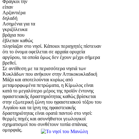
Φράγκοι την
είπαν
Αρζαντιέρα
δηλαδή
Ασημένια για τα
γκριζόλευκα
βράχια που
έβλεπαν καθώς
πλησίαζαν στο νησί. Κάποιοι περιηγητές πίστευαν
ότι το όνομα οφείλεται σε αρχαία ορυχεία
αργύρου, τα οποία όμως δεν έχουν μέχρι σήμερα
βρεθεί.
Σε αντίθεση με τα περισσότερα νησιά των
Κυκλάδων που ανήκουν στην Αττικοκυκλαδική
Μάζα και αποτελούνται κυρίως από
μεταμορφωμένα πετρώματα, η Κίμωλος είναι
κατά το μεγαλύτερο μέρος της προϊόν έντονης
ηφαιστειακής δραστηριότητας καθώς βρίσκεται
στην εξωτερική ζώνη του ηφαιστειακού τόξου του
Αιγαίου και τα ίχνη της ηφαιστειακής
δραστηριότητας είναι ορατά παντού στο νησί:
θερμές πηγές και ασυνήθιστοι γεωλογικοί
σχηματισμοί που συνθέτουν τοπία σπάνιας
ομορφιάς.