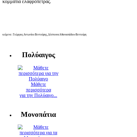
κομμάτια ελαφρόπετρας.
κείμενο: Γεώργιος Αντωνίου Βεντούρης, Δέσποινα Αθανασιάδου-Βεντούρη
Πολύαιγος
Μάθετε
περισσότερα
για την Πολύαιγο...
Μονοπάτια