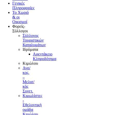
Γενικές
Πληροφορίες
Το Xωριό
& οι
Οικισμοί
Φορείς-
Σύλλογοι
Σύλλογος
Τουριστικών
Καταλυμάτων
Ιδρύματα
Αφεντάκειο
Κληροδότημα
Κιμώλου
Αγρ/
κος.
–
Μελισ/
κός
Συνετ.
Κιμωλίστες
-
Εθελοντική
ομάδα
Κιμώλου