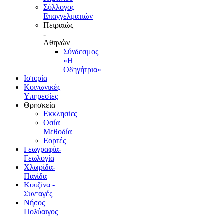
Σύλλογος
Επαγγελματιών
Πειραιώς
-
Αθηνών
Σύνδεσμος
«Η
Οδηγήτρια»
Ιστορία
Κοινωνικές
Υπηρεσίες
Θρησκεία
Εκκλησίες
Οσία
Μεθοδία
Εορτές
Γεωγραφία-
Γεωλογία
Χλωρίδα-
Πανίδα
Κουζίνα -
Συνταγές
Νήσος
Πολύαιγος