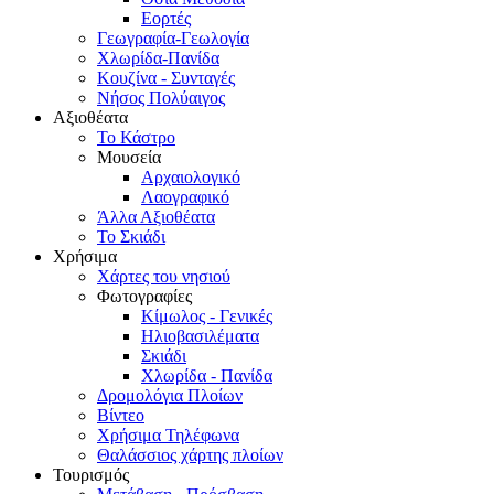
Εορτές
Γεωγραφία-Γεωλογία
Χλωρίδα-Πανίδα
Κουζίνα - Συνταγές
Νήσος Πολύαιγος
Αξιοθέατα
Το Κάστρο
Μουσεία
Αρχαιολογικό
Λαογραφικό
Άλλα Αξιοθέατα
Το Σκιάδι
Χρήσιμα
Χάρτες του νησιού
Φωτογραφίες
Κίμωλος - Γενικές
Ηλιοβασιλέματα
Σκιάδι
Χλωρίδα - Πανίδα
Δρομολόγια Πλοίων
Βίντεο
Χρήσιμα Τηλέφωνα
Θαλάσσιος χάρτης πλοίων
Τουρισμός