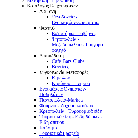
Μετάβαση - Πρόσβαση
Κατάλογος Επιχειρήσεων
Διαμονή
Ξενοδοχεία -
Ενοικιαζόμενα δωμάτια
Φαγητό
Εστιατόρια - Ταβέρνες
Ψητοπωλεία -
Μεζεδοπωλεία - Γρήγορο
φαγητό
Διασκέδαση
Cafe-Bars-Clubs
Καντίνες
Συγκοινωνία-Μεταφορές
Κιμώλου
Κιμώλου - Πειραιά
Ενοικιάσεις Οχημάτων-
Ποδηλάτων
Παντοπωλεία-Markets
Φούρνοι - Ζαχαροπλαστεία
Κρεοπωλεία - Τυροκομικά είδη
Τουριστικά είδη - Είδη δώρων -
Είδη σπιτιού
Καύσιμα
Τουριστικά Γραφεία