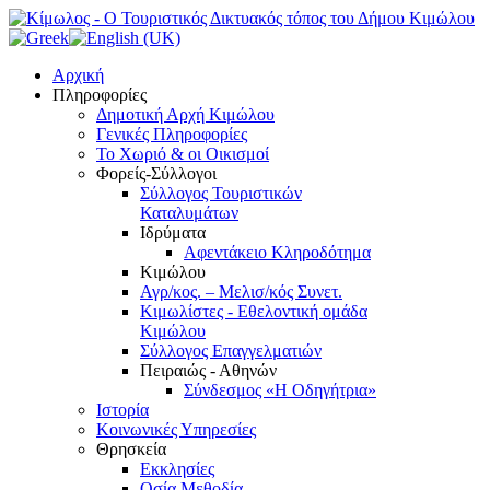
Αρχική
Πληροφορίες
Δημοτική Αρχή Κιμώλου
Γενικές Πληροφορίες
Το Xωριό & οι Οικισμοί
Φορείς-Σύλλογοι
Σύλλογος Τουριστικών
Καταλυμάτων
Ιδρύματα
Αφεντάκειο Κληροδότημα
Κιμώλου
Αγρ/κος. – Μελισ/κός Συνετ.
Κιμωλίστες - Εθελοντική ομάδα
Κιμώλου
Σύλλογος Επαγγελματιών
Πειραιώς - Αθηνών
Σύνδεσμος «Η Οδηγήτρια»
Ιστορία
Κοινωνικές Υπηρεσίες
Θρησκεία
Εκκλησίες
Οσία Μεθοδία