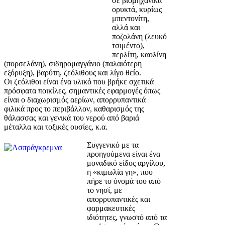
σε βιομηχανικά
ορυκτά, κυρίως
μπεντονίτη,
αλλά και
ποζολάνη (λευκό
τσιμέντο),
περλίτη, καολίνη
(πορσελάνη), σιδηρομαγγάνιο (παλαιότερη
εξόρυξη), βαρύτη, ζεόλιθους και λίγο θείο.
Οι ζεόλιθοι είναι ένα υλικό που βρήκε σχετικά
πρόσφατα ποικίλες, σημαντικές εφαρμογές όπως
είναι ο διαχωρισμός αερίων, απορρυπαντικά
φιλικά προς το περιβάλλον, καθαρισμός της
θάλασσας και γενικά του νερού από βαριά
μέταλλα και τοξικές ουσίες, κ.α.
Συγγενικό με τα
προηγούμενα είναι ένα
μοναδικό είδος αργίλου,
η «κιμωλία γη», που
πήρε το όνομά του από
το νησί, με
απορρυπαντικές και
φαρμακευτικές
ιδιότητες, γνωστό από τα