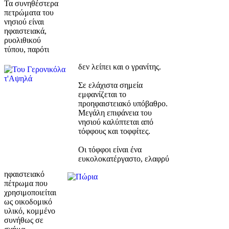
Τα συνηθέστερα
πετρώματα του
νησιού είναι
ηφαιστειακά,
ρυολιθικού
τύπου, παρότι
δεν λείπει και ο γρανίτης.
Σε ελάχιστα σημεία
εμφανίζεται το
προηφαιστειακό υπόβαθρο.
Μεγάλη επιφάνεια του
νησιού καλύπτεται από
τόφφους και τοφφίτες.
Οι τόφφοι είναι ένα
ευκολοκατέργαστο, ελαφρύ
ηφαιστειακό
πέτρωμα που
χρησιμοποιείται
ως οικοδομικό
υλικό, κομμένο
συνήθως σε