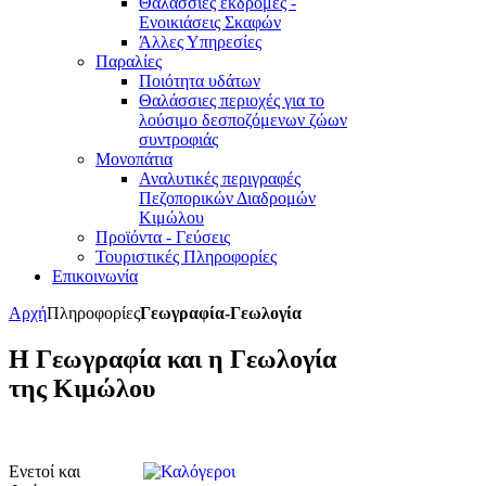
Θαλάσσιες εκδρομές -
Ενοικιάσεις Σκαφών
Άλλες Υπηρεσίες
Παραλίες
Ποιότητα υδάτων
Θαλάσσιες περιοχές για το
λούσιμο δεσποζόμενων ζώων
συντροφιάς
Μονοπάτια
Αναλυτικές περιγραφές
Πεζοπορικών Διαδρομών
Κιμώλου
Προϊόντα - Γεύσεις
Τουριστικές Πληροφορίες
Επικοινωνία
Αρχή
Πληροφορίες
Γεωγραφία-Γεωλογία
Η Γεωγραφία και η Γεωλογία
της Κιμώλου
Ενετοί και