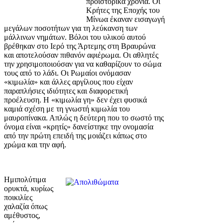
προϊστορικά χρόνια. Οι
Κρήτες της Εποχής του
Μίνωα έκαναν εισαγωγή
μεγάλων ποσοτήτων για τη λεύκανση των
μάλλινων νημάτων. Βόλοι του υλικού αυτού
βρέθηκαν στο Ιερό της Άρτεμης στη Βραυρώνα
και αποτελούσαν πιθανόν αφιέρωμα. Οι αθλητές
την χρησιμοποιούσαν για να καθαρίζουν το σώμα
τους από το λάδι. Οι Ρωμαίοι ονόμασαν
«κιμωλία» και άλλες αργίλους που είχαν
παραπλήσιες ιδιότητες και διαφορετική
προέλευση. Η «κιμωλία γη» δεν έχει φυσικά
καμιά σχέση με τη γνωστή κιμωλία του
μαυροπίνακα. Απλώς η δεύτερη που το σωστό της
όνομα είναι «κρητίς» δανείστηκε την ονομασία
από την πρώτη επειδή της μοιάζει κάπως στο
χρώμα και την αφή.
Ημιπολύτιμα
ορυκτά, κυρίως
ποικιλίες
χαλαζία όπως
αμέθυστος,