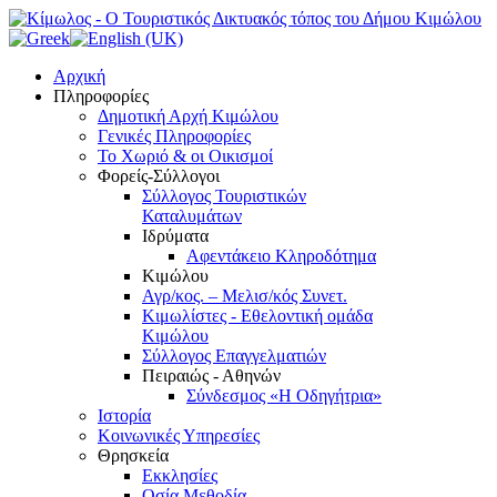
Αρχική
Πληροφορίες
Δημοτική Αρχή Κιμώλου
Γενικές Πληροφορίες
Το Xωριό & οι Οικισμοί
Φορείς-Σύλλογοι
Σύλλογος Τουριστικών
Καταλυμάτων
Ιδρύματα
Αφεντάκειο Κληροδότημα
Κιμώλου
Αγρ/κος. – Μελισ/κός Συνετ.
Κιμωλίστες - Εθελοντική ομάδα
Κιμώλου
Σύλλογος Επαγγελματιών
Πειραιώς - Αθηνών
Σύνδεσμος «Η Οδηγήτρια»
Ιστορία
Κοινωνικές Υπηρεσίες
Θρησκεία
Εκκλησίες
Οσία Μεθοδία