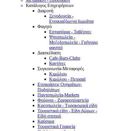
Μετάβαση - Πρόσβαση
Κατάλογος Επιχειρήσεων
Διαμονή
Ξενοδοχεία -
Ενοικιαζόμενα δωμάτια
Φαγητό
Εστιατόρια - Ταβέρνες
Ψητοπωλεία -
Μεζεδοπωλεία - Γρήγορο
φαγητό
Διασκέδαση
Cafe-Bars-Clubs
Καντίνες
Συγκοινωνία-Μεταφορές
Κιμώλου
Κιμώλου - Πειραιά
Ενοικιάσεις Οχημάτων-
Ποδηλάτων
Παντοπωλεία-Markets
Φούρνοι - Ζαχαροπλαστεία
Κρεοπωλεία - Τυροκομικά είδη
Τουριστικά είδη - Είδη δώρων -
Είδη σπιτιού
Καύσιμα
Τουριστικά Γραφεία