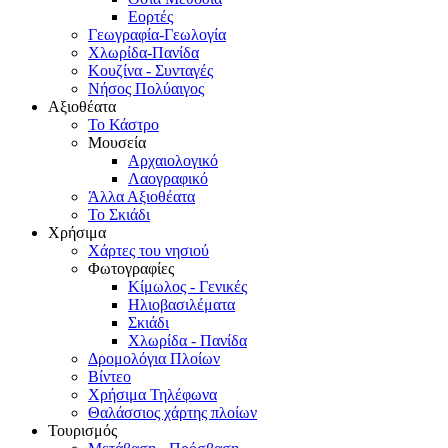
Εορτές
Γεωγραφία-Γεωλογία
Χλωρίδα-Πανίδα
Κουζίνα - Συνταγές
Νήσος Πολύαιγος
Αξιοθέατα
Το Κάστρο
Μουσεία
Αρχαιολογικό
Λαογραφικό
Άλλα Αξιοθέατα
Το Σκιάδι
Χρήσιμα
Χάρτες του νησιού
Φωτογραφίες
Κίμωλος - Γενικές
Ηλιοβασιλέματα
Σκιάδι
Χλωρίδα - Πανίδα
Δρομολόγια Πλοίων
Βίντεο
Χρήσιμα Τηλέφωνα
Θαλάσσιος χάρτης πλοίων
Τουρισμός