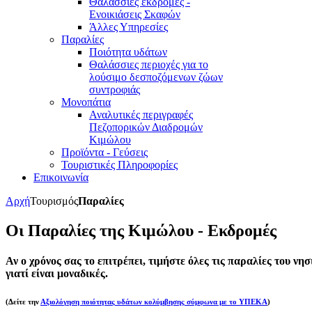
Θαλάσσιες εκδρομές -
Ενοικιάσεις Σκαφών
Άλλες Υπηρεσίες
Παραλίες
Ποιότητα υδάτων
Θαλάσσιες περιοχές για το
λούσιμο δεσποζόμενων ζώων
συντροφιάς
Μονοπάτια
Αναλυτικές περιγραφές
Πεζοπορικών Διαδρομών
Κιμώλου
Προϊόντα - Γεύσεις
Τουριστικές Πληροφορίες
Επικοινωνία
Αρχή
Τουρισμός
Παραλίες
Οι Παραλίες της Κιμώλου - Εκδρομές
Αν ο χρόνος σας το επιτρέπει, τιμήστε όλες τις παραλίες του νησ
γιατί είναι μοναδικές.
(Δείτε την
Αξιολόγηση ποιότητας υδάτων κολύμβησης σύμφωνα με το ΥΠΕΚΑ
)