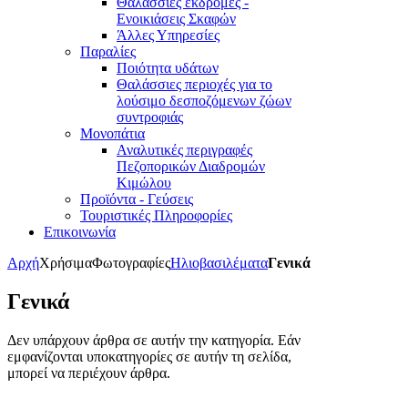
Θαλάσσιες εκδρομές -
Ενοικιάσεις Σκαφών
Άλλες Υπηρεσίες
Παραλίες
Ποιότητα υδάτων
Θαλάσσιες περιοχές για το
λούσιμο δεσποζόμενων ζώων
συντροφιάς
Μονοπάτια
Αναλυτικές περιγραφές
Πεζοπορικών Διαδρομών
Κιμώλου
Προϊόντα - Γεύσεις
Τουριστικές Πληροφορίες
Επικοινωνία
Αρχή
Χρήσιμα
Φωτογραφίες
Ηλιοβασιλέματα
Γενικά
Γενικά
Δεν υπάρχουν άρθρα σε αυτήν την κατηγορία. Εάν
εμφανίζονται υποκατηγορίες σε αυτήν τη σελίδα,
μπορεί να περιέχουν άρθρα.