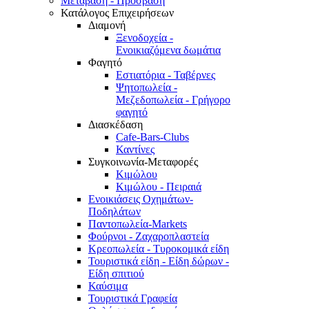
Μετάβαση - Πρόσβαση
Κατάλογος Επιχειρήσεων
Διαμονή
Ξενοδοχεία -
Ενοικιαζόμενα δωμάτια
Φαγητό
Εστιατόρια - Ταβέρνες
Ψητοπωλεία -
Μεζεδοπωλεία - Γρήγορο
φαγητό
Διασκέδαση
Cafe-Bars-Clubs
Καντίνες
Συγκοινωνία-Μεταφορές
Κιμώλου
Κιμώλου - Πειραιά
Ενοικιάσεις Οχημάτων-
Ποδηλάτων
Παντοπωλεία-Markets
Φούρνοι - Ζαχαροπλαστεία
Κρεοπωλεία - Τυροκομικά είδη
Τουριστικά είδη - Είδη δώρων -
Είδη σπιτιού
Καύσιμα
Τουριστικά Γραφεία