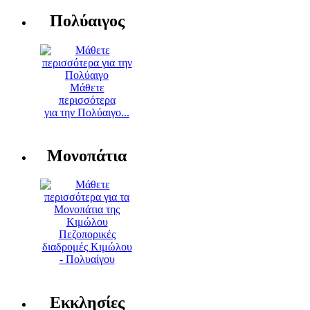
Πολύαιγος
Μάθετε
περισσότερα
για την Πολύαιγο...
Μονοπάτια
Πεζοπορικές
διαδρομές Κιμώλου
- Πολυαίγου
Εκκλησίες