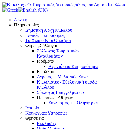
Αρχική
Πληροφορίες
Δημοτική Αρχή Κιμώλου
Γενικές Πληροφορίες
Το Xωριό & οι Οικισμοί
Φορείς-Σύλλογοι
Σύλλογος Τουριστικών
Καταλυμάτων
Ιδρύματα
Αφεντάκειο Κληροδότημα
Κιμώλου
Αγρ/κος. – Μελισ/κός Συνετ.
Κιμωλίστες - Εθελοντική ομάδα
Κιμώλου
Σύλλογος Επαγγελματιών
Πειραιώς - Αθηνών
Σύνδεσμος «Η Οδηγήτρια»
Ιστορία
Κοινωνικές Υπηρεσίες
Θρησκεία
Εκκλησίες
Οσία Μεθοδία