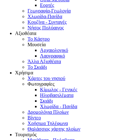
Εορτές
Γεωγραφία-Γεωλογία
Χλωρίδα-Πανίδα
Κουζίνα - Συνταγές
Νήσος Πολύαιγος
Αξιοθέατα
Το Κάστρο
Μουσεία
Αρχαιολογικό
Λαογραφικό
Άλλα Αξιοθέατα
Το Σκιάδι
Χρήσιμα
Χάρτες του νησιού
Φωτογραφίες
Κίμωλος - Γενικές
Ηλιοβασιλέματα
Σκιάδι
Χλωρίδα - Πανίδα
Δρομολόγια Πλοίων
Βίντεο
Χρήσιμα Τηλέφωνα
Θαλάσσιος χάρτης πλοίων
Τουρισμός