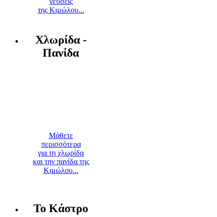
γεύσεις
της Κιμώλου...
Χλωρίδα -
Πανίδα
Μάθετε
περισσότερα
για τη χλωρίδα
και την πανίδα της
Κιμώλου...
Το Κάστρο