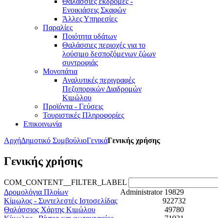
Θαλάσσιες εκδρομές -
Ενοικιάσεις Σκαφών
Άλλες Υπηρεσίες
Παραλίες
Ποιότητα υδάτων
Θαλάσσιες περιοχές για το
λούσιμο δεσποζόμενων ζώων
συντροφιάς
Μονοπάτια
Αναλυτικές περιγραφές
Πεζοπορικών Διαδρομών
Κιμώλου
Προϊόντα - Γεύσεις
Τουριστικές Πληροφορίες
Επικοινωνία
Αρχή
Δημοτικό Συμβούλιο
Γενικά
Γενικής χρήσης
Γενικής χρήσης
COM_CONTENT__FILTER_LABEL
Δρομολόγια Πλοίων
Administrator
19829
Κίμωλος - Συντελεστές Ιστοσελίδας
922732
Θαλάσσιος Χάρτης Κιμώλου
49780