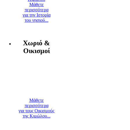
Μάθετε
περισσότερα
για την Ιστορία
του νησιού...
Χωριό &
Οικισμοί
Μάθετε
περισσότερα
για τους Οικισμούς
της Κιμώλου...