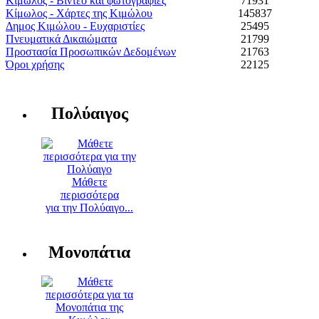
Κίμωλος - Βίντεο και φωτογραφίες
71931
Κίμωλος - Χάρτες της Κιμώλου
145837
Δημος Κιμώλου - Ευχαριστίες
25495
Πνευματικά Δικαιώματα
21799
Προστασία Προσωπικών Δεδομένων
21763
Όροι χρήσης
22125
Πολύαιγος
Μάθετε
περισσότερα
για την Πολύαιγο...
Μονοπάτια