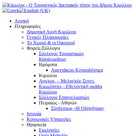
Αρχική
Πληροφορίες
Δημοτική Αρχή Κιμώλου
Γενικές Πληροφορίες
Το Xωριό & οι Οικισμοί
Φορείς-Σύλλογοι
Σύλλογος Τουριστικών
Καταλυμάτων
Ιδρύματα
Αφεντάκειο Κληροδότημα
Κιμώλου
Αγρ/κος. – Μελισ/κός Συνετ.
Κιμωλίστες - Εθελοντική ομάδα
Κιμώλου
Σύλλογος Επαγγελματιών
Πειραιώς - Αθηνών
Σύνδεσμος «Η Οδηγήτρια»
Ιστορία
Κοινωνικές Υπηρεσίες
Θρησκεία
Εκκλησίες
Οσία Μεθοδία