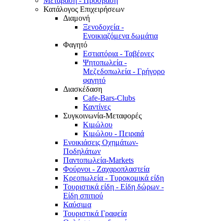
Μετάβαση - Πρόσβαση
Κατάλογος Επιχειρήσεων
Διαμονή
Ξενοδοχεία -
Ενοικιαζόμενα δωμάτια
Φαγητό
Εστιατόρια - Ταβέρνες
Ψητοπωλεία -
Μεζεδοπωλεία - Γρήγορο
φαγητό
Διασκέδαση
Cafe-Bars-Clubs
Καντίνες
Συγκοινωνία-Μεταφορές
Κιμώλου
Κιμώλου - Πειραιά
Ενοικιάσεις Οχημάτων-
Ποδηλάτων
Παντοπωλεία-Markets
Φούρνοι - Ζαχαροπλαστεία
Κρεοπωλεία - Τυροκομικά είδη
Τουριστικά είδη - Είδη δώρων -
Είδη σπιτιού
Καύσιμα
Τουριστικά Γραφεία