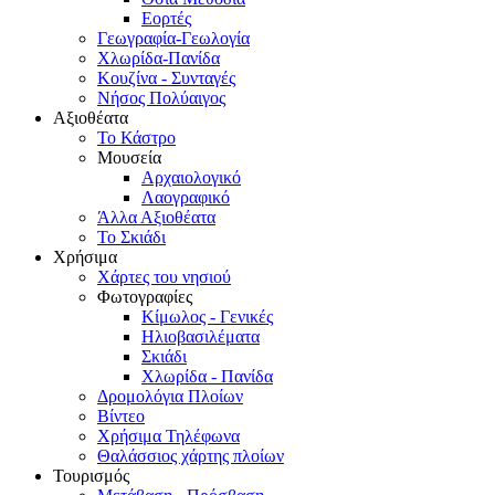
Εορτές
Γεωγραφία-Γεωλογία
Χλωρίδα-Πανίδα
Κουζίνα - Συνταγές
Νήσος Πολύαιγος
Αξιοθέατα
Το Κάστρο
Μουσεία
Αρχαιολογικό
Λαογραφικό
Άλλα Αξιοθέατα
Το Σκιάδι
Χρήσιμα
Χάρτες του νησιού
Φωτογραφίες
Κίμωλος - Γενικές
Ηλιοβασιλέματα
Σκιάδι
Χλωρίδα - Πανίδα
Δρομολόγια Πλοίων
Βίντεο
Χρήσιμα Τηλέφωνα
Θαλάσσιος χάρτης πλοίων
Τουρισμός