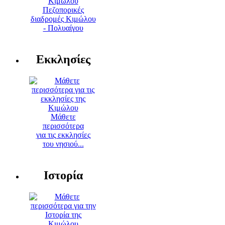
Πεζοπορικές
διαδρομές Κιμώλου
- Πολυαίγου
Εκκλησίες
Μάθετε
περισσότερα
για τις εκκλησίες
του νησιού...
Ιστορία