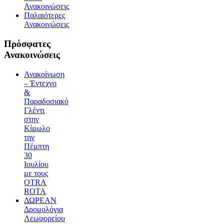
Ανακοινώσεις
Παλαιότερες
Ανακοινώσεις
Πρόσφατες
Ανακοινώσεις
Ανακοίνωση
– Έντεχνο
&
Παραδοσιακό
Γλέντι
στην
Κίμωλο
την
Πέμπτη
30
Ιουλίου
με τους
OTRA
ROTA
ΔΩΡΕΑΝ
Δρομολόγια
Λεωφορείου