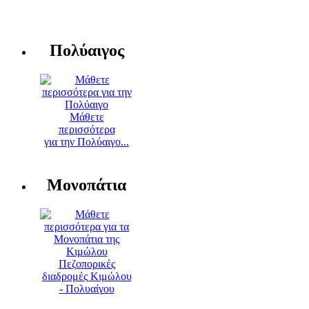
Πολύαιγος
Μάθετε
περισσότερα
για την Πολύαιγο...
Μονοπάτια
Πεζοπορικές
διαδρομές Κιμώλου
- Πολυαίγου