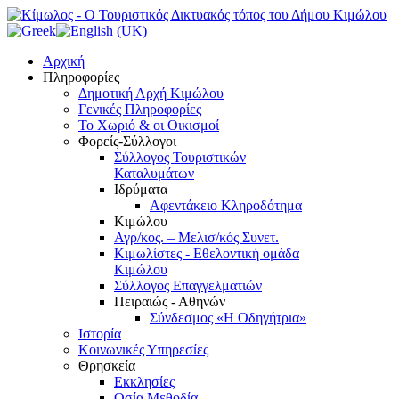
Αρχική
Πληροφορίες
Δημοτική Αρχή Κιμώλου
Γενικές Πληροφορίες
Το Xωριό & οι Οικισμοί
Φορείς-Σύλλογοι
Σύλλογος Τουριστικών
Καταλυμάτων
Ιδρύματα
Αφεντάκειο Κληροδότημα
Κιμώλου
Αγρ/κος. – Μελισ/κός Συνετ.
Κιμωλίστες - Εθελοντική ομάδα
Κιμώλου
Σύλλογος Επαγγελματιών
Πειραιώς - Αθηνών
Σύνδεσμος «Η Οδηγήτρια»
Ιστορία
Κοινωνικές Υπηρεσίες
Θρησκεία
Εκκλησίες
Οσία Μεθοδία