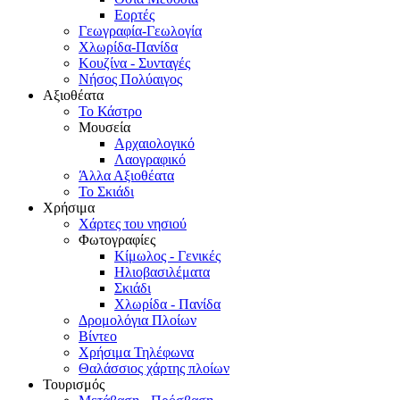
Εορτές
Γεωγραφία-Γεωλογία
Χλωρίδα-Πανίδα
Κουζίνα - Συνταγές
Νήσος Πολύαιγος
Αξιοθέατα
Το Κάστρο
Μουσεία
Αρχαιολογικό
Λαογραφικό
Άλλα Αξιοθέατα
Το Σκιάδι
Χρήσιμα
Χάρτες του νησιού
Φωτογραφίες
Κίμωλος - Γενικές
Ηλιοβασιλέματα
Σκιάδι
Χλωρίδα - Πανίδα
Δρομολόγια Πλοίων
Βίντεο
Χρήσιμα Τηλέφωνα
Θαλάσσιος χάρτης πλοίων
Τουρισμός