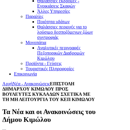
Θαλάσσιες εκδρομές -
Ενοικιάσεις Σκαφών
Άλλες Υπηρεσίες
Παραλίες
Ποιότητα υδάτων
Θαλάσσιες περιοχές για το
λούσιμο δεσποζόμενων ζώων
συντροφιάς
Μονοπάτια
Αναλυτικές περιγραφές
Πεζοπορικών Διαδρομών
Κιμώλου
Προϊόντα - Γεύσεις
Τουριστικές Πληροφορίες
Επικοινωνία
Αρχή
Νέα - Ανακοινώσεις
ΕΠΙΣΤΟΛΗ
ΔΗΜΑΡΧΟΥ ΚΙΜΩΛΟΥ ΠΡΟΣ
ΒΟΥΛΕΥΤΕΣ ΚΥΚΛΑΔΩΝ ΣΧΕΤΙΚΑ ΜΕ
ΤΗ ΜΗ ΛΕΙΤΟΥΡΓΙΑ ΤΟΥ ΚΕΠ ΚΙΜΩΛΟΥ
Τα Νέα και οι Ανακοινώσεις του
Δήμου Κιμώλου