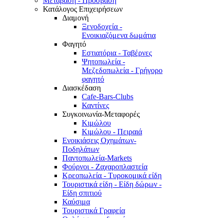
Μετάβαση - Πρόσβαση
Κατάλογος Επιχειρήσεων
Διαμονή
Ξενοδοχεία -
Ενοικιαζόμενα δωμάτια
Φαγητό
Εστιατόρια - Ταβέρνες
Ψητοπωλεία -
Μεζεδοπωλεία - Γρήγορο
φαγητό
Διασκέδαση
Cafe-Bars-Clubs
Καντίνες
Συγκοινωνία-Μεταφορές
Κιμώλου
Κιμώλου - Πειραιά
Ενοικιάσεις Οχημάτων-
Ποδηλάτων
Παντοπωλεία-Markets
Φούρνοι - Ζαχαροπλαστεία
Κρεοπωλεία - Τυροκομικά είδη
Τουριστικά είδη - Είδη δώρων -
Είδη σπιτιού
Καύσιμα
Τουριστικά Γραφεία