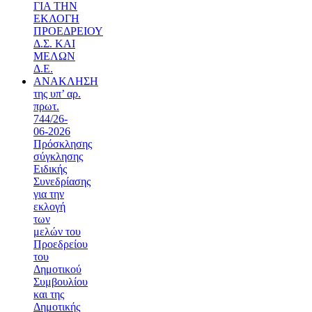
ΓΙΑ ΤΗΝ
ΕΚΛΟΓΗ
ΠΡΟΕΔΡΕΙΟΥ
Δ.Σ. ΚΑΙ
ΜΕΛΩΝ
Δ.Ε.
ΑΝΑΚΛΗΣΗ
της υπ’ αρ.
πρωτ.
744/26-
06-2026
Πρόσκλησης
σύγκλησης
Ειδικής
Συνεδρίασης
για την
εκλογή
των
μελών του
Προεδρείου
του
Δημοτικού
Συμβουλίου
και της
Δημοτικής