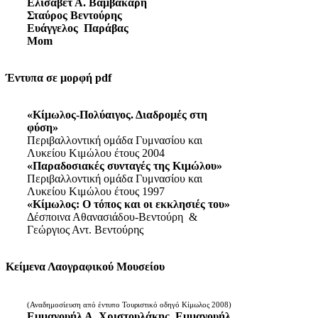
Ελισάβετ Α. Βαμβακάρη
Σταύρος Βεντούρης
Ευάγγελος Παράβας
Mom
Έντυπα σε μορφή pdf
«Κίμωλος-Πολύαιγος. Διαδρομές στη
φύση»
Περιβαλλοντική ομάδα Γυμνασίου και
Λυκείου Κιμώλου έτους 2004
«Παραδοσιακές συνταγές της Κιμώλου»
Περιβαλλοντική ομάδα Γυμνασίου και
Λυκείου Κιμώλου έτους 1997
«Κίμωλος: Ο τόπος και οι εκκλησιές του»
Δέσποινα Αθανασιάδου-Βεντούρη &
Γεώργιος Αντ. Βεντούρης
Κείμενα Λαογραφικού Μουσείου
(Αναδημοσίευση από έντυπο Τουριστικό οδηγό Κίμωλος 2008)
Εμμανουήλ Α. Χριστουλάκης, Εμμανουήλ