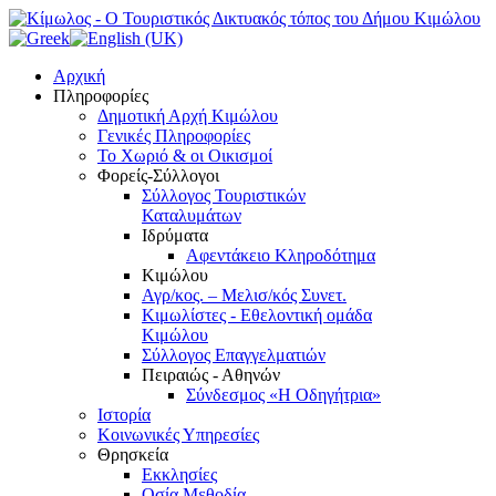
Αρχική
Πληροφορίες
Δημοτική Αρχή Κιμώλου
Γενικές Πληροφορίες
Το Xωριό & οι Οικισμοί
Φορείς-Σύλλογοι
Σύλλογος Τουριστικών
Καταλυμάτων
Ιδρύματα
Αφεντάκειο Κληροδότημα
Κιμώλου
Αγρ/κος. – Μελισ/κός Συνετ.
Κιμωλίστες - Εθελοντική ομάδα
Κιμώλου
Σύλλογος Επαγγελματιών
Πειραιώς - Αθηνών
Σύνδεσμος «Η Οδηγήτρια»
Ιστορία
Κοινωνικές Υπηρεσίες
Θρησκεία
Εκκλησίες
Οσία Μεθοδία