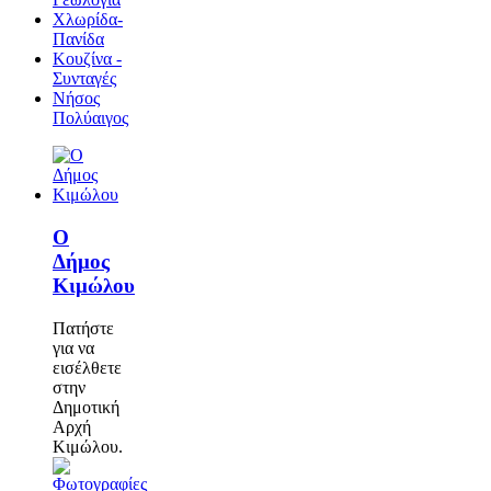
Χλωρίδα-
Πανίδα
Κουζίνα -
Συνταγές
Νήσος
Πολύαιγος
Ο
Δήμος
Κιμώλου
Πατήστε
για να
εισέλθετε
στην
Δημοτική
Αρχή
Κιμώλου.