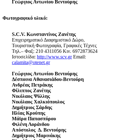
Γεώργιος Αντωνίου Βεντούρης
Φωτογραφικό υλικό:
S.C.V. Κωνσταντίνος Ζανέτης
Επιχειρηματικό Διαφημιστικό Δώρο,
Τουριστική Φωτογραφία, Γραφικές Τέχνες
Τηλ.– Φαξ: 210 4311056 Κιν. 6972873624
Ιστοσελίδα:
http://www.scv.gr
Email:
calamita@otenet.gr
Γεώργιος Αντωνίου Βεντούρης
Δέσποινα Αθανασιάδου-Βεντούρη
Ανδρέας Πετράκης
Φίλιππος Ζανέτης
Νικόλαος Ψύλλης
Νικόλαος Χαλκιόπουλος
Δημήτριος Σάρδης
Ηλίας Κρούπης
Μάϊρα Παπασπύρου
Φιλένη Λοράνδου
Απόστολος Δ. Βεντούρης
Δημήτριος Μαρινάκης