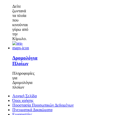
Δείτε
ζωντανά
τα πλοία
που
κινούνται
γύρω από
την
Κίμωλο.
Δρομολόγια
Πλοίων
Πληροφορίες
για
Δρομολόγια
πλοίων
Αρχική Σελίδα
Όροι χρήσης
Προστασία Προσωπικών Δεδομένων
Πνευματικά Δικαιώματα
Ευχαριστίες