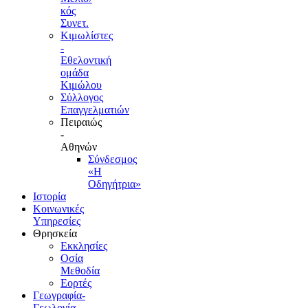
κός
Συνετ.
Κιμωλίστες
-
Εθελοντική
ομάδα
Κιμώλου
Σύλλογος
Επαγγελματιών
Πειραιώς
-
Αθηνών
Σύνδεσμος
«Η
Οδηγήτρια»
Ιστορία
Κοινωνικές
Υπηρεσίες
Θρησκεία
Εκκλησίες
Οσία
Μεθοδία
Εορτές
Γεωγραφία-
Γεωλογία