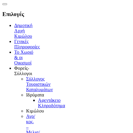
Επιλογές
Δημοτική
Αρχή
Κιμώλου
Γενικές
Πληροφορίες
Το Xωριό
& οι
Οικισμοί
Φορείς-
Σύλλογοι
Σύλλογος
Τουριστικών
Καταλυμάτων
Ιδρύματα
Αφεντάκειο
Κληροδότημα
Κιμώλου
Αγρ/
κος.
–
Μελισ/