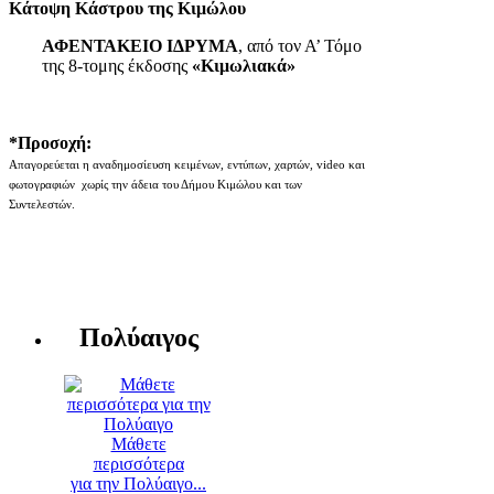
Κάτοψη Κάστρου της Κιμώλου
ΑΦΕΝΤΑΚΕΙΟ ΙΔΡΥΜΑ
, από τον Α’ Τόμο
της 8-τομης έκδοσης
«Κιμωλιακά»
*Προσοχή:
Απαγορεύεται η αναδημοσίευση κειμένων, εντύπων, χαρτών, video και
φωτογραφιών χωρίς την άδεια του Δήμου Κιμώλου και των
Συντελεστών.
Πολύαιγος
Μάθετε
περισσότερα
για την Πολύαιγο...