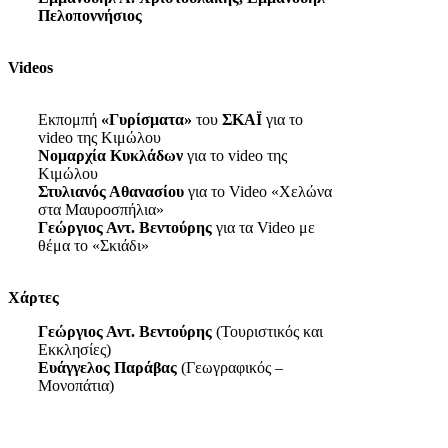
Πελοποννήσιος
Videos
Εκπομπή
«Γυρίσματα»
του
ΣΚΑΪ
για το
video της Κιμώλου
Νομαρχία Κυκλάδων
για το video της
Κιμώλου
Στυλιανός Αθανασίου
για το Video «Χελώνα
στα Μαυροσπήλια»
Γεώργιος Αντ. Βεντούρης
για τα Video με
θέμα το «Σκιάδι»
Χάρτες
Γεώργιος Αντ. Βεντούρης
(Τουριστικός και
Εκκλησίες)
Ευάγγελος Παράβας
(Γεωγραφικός –
Μονοπάτια)