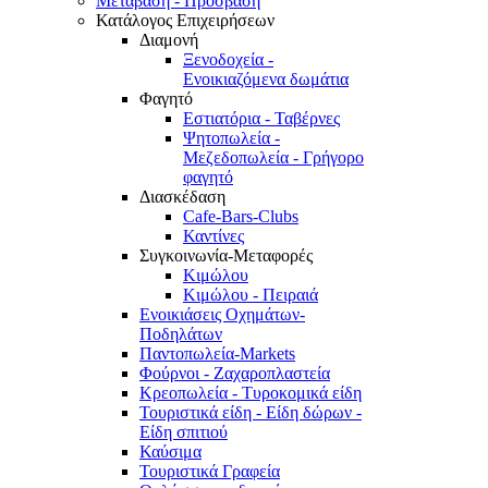
Μετάβαση - Πρόσβαση
Κατάλογος Επιχειρήσεων
Διαμονή
Ξενοδοχεία -
Ενοικιαζόμενα δωμάτια
Φαγητό
Εστιατόρια - Ταβέρνες
Ψητοπωλεία -
Μεζεδοπωλεία - Γρήγορο
φαγητό
Διασκέδαση
Cafe-Bars-Clubs
Καντίνες
Συγκοινωνία-Μεταφορές
Κιμώλου
Κιμώλου - Πειραιά
Ενοικιάσεις Οχημάτων-
Ποδηλάτων
Παντοπωλεία-Markets
Φούρνοι - Ζαχαροπλαστεία
Κρεοπωλεία - Τυροκομικά είδη
Τουριστικά είδη - Είδη δώρων -
Είδη σπιτιού
Καύσιμα
Τουριστικά Γραφεία