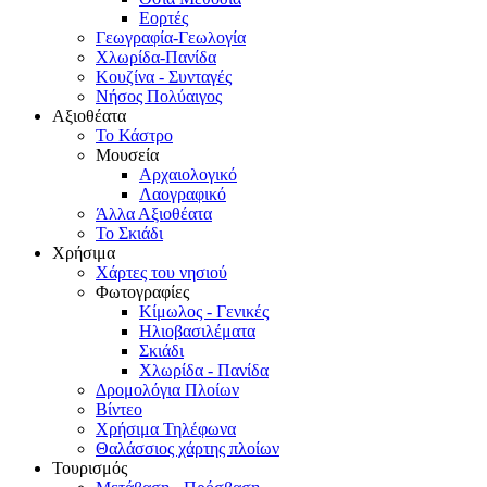
Εορτές
Γεωγραφία-Γεωλογία
Χλωρίδα-Πανίδα
Κουζίνα - Συνταγές
Νήσος Πολύαιγος
Αξιοθέατα
Το Κάστρο
Μουσεία
Αρχαιολογικό
Λαογραφικό
Άλλα Αξιοθέατα
Το Σκιάδι
Χρήσιμα
Χάρτες του νησιού
Φωτογραφίες
Κίμωλος - Γενικές
Ηλιοβασιλέματα
Σκιάδι
Χλωρίδα - Πανίδα
Δρομολόγια Πλοίων
Βίντεο
Χρήσιμα Τηλέφωνα
Θαλάσσιος χάρτης πλοίων
Τουρισμός