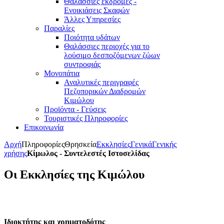
Θαλάσσιες εκδρομές -
Ενοικιάσεις Σκαφών
Άλλες Υπηρεσίες
Παραλίες
Ποιότητα υδάτων
Θαλάσσιες περιοχές για το
λούσιμο δεσποζόμενων ζώων
συντροφιάς
Μονοπάτια
Αναλυτικές περιγραφές
Πεζοπορικών Διαδρομών
Κιμώλου
Προϊόντα - Γεύσεις
Τουριστικές Πληροφορίες
Επικοινωνία
Αρχή
Πληροφορίες
Θρησκεία
Εκκλησίες
Γενικά
Γενικής
χρήσης
Κίμωλος - Συντελεστές Ιστοσελίδας
Οι Εκκλησίες της Κιμώλου
Ιδιοκτήτης και χρηματοδότης