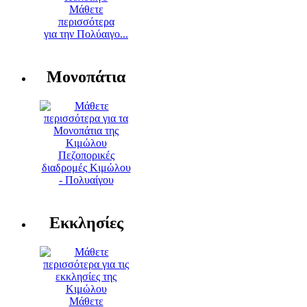
Μάθετε
περισσότερα
για την Πολύαιγο...
Μονοπάτια
Πεζοπορικές
διαδρομές Κιμώλου
- Πολυαίγου
Εκκλησίες
Μάθετε