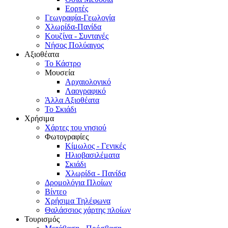
Εορτές
Γεωγραφία-Γεωλογία
Χλωρίδα-Πανίδα
Κουζίνα - Συνταγές
Νήσος Πολύαιγος
Αξιοθέατα
Το Κάστρο
Μουσεία
Αρχαιολογικό
Λαογραφικό
Άλλα Αξιοθέατα
Το Σκιάδι
Χρήσιμα
Χάρτες του νησιού
Φωτογραφίες
Κίμωλος - Γενικές
Ηλιοβασιλέματα
Σκιάδι
Χλωρίδα - Πανίδα
Δρομολόγια Πλοίων
Βίντεο
Χρήσιμα Τηλέφωνα
Θαλάσσιος χάρτης πλοίων
Τουρισμός