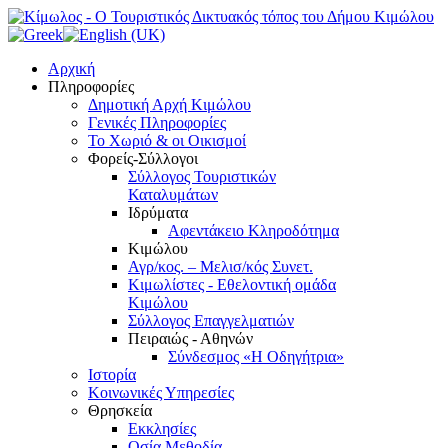
Αρχική
Πληροφορίες
Δημοτική Αρχή Κιμώλου
Γενικές Πληροφορίες
Το Xωριό & οι Οικισμοί
Φορείς-Σύλλογοι
Σύλλογος Τουριστικών
Καταλυμάτων
Ιδρύματα
Αφεντάκειο Κληροδότημα
Κιμώλου
Αγρ/κος. – Μελισ/κός Συνετ.
Κιμωλίστες - Εθελοντική ομάδα
Κιμώλου
Σύλλογος Επαγγελματιών
Πειραιώς - Αθηνών
Σύνδεσμος «Η Οδηγήτρια»
Ιστορία
Κοινωνικές Υπηρεσίες
Θρησκεία
Εκκλησίες
Οσία Μεθοδία