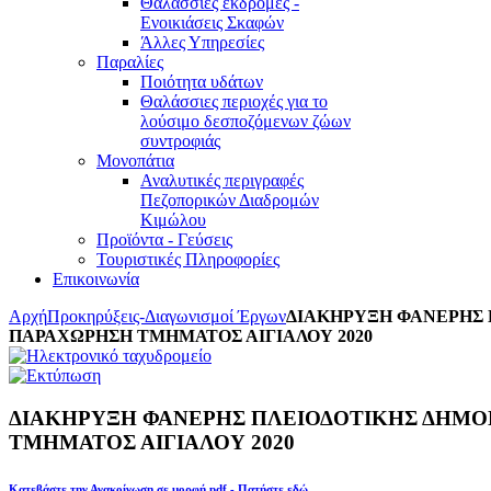
Θαλάσσιες εκδρομές -
Ενοικιάσεις Σκαφών
Άλλες Υπηρεσίες
Παραλίες
Ποιότητα υδάτων
Θαλάσσιες περιοχές για το
λούσιμο δεσποζόμενων ζώων
συντροφιάς
Μονοπάτια
Αναλυτικές περιγραφές
Πεζοπορικών Διαδρομών
Κιμώλου
Προϊόντα - Γεύσεις
Τουριστικές Πληροφορίες
Επικοινωνία
Αρχή
Προκηρύξεις-Διαγωνισμοί Έργων
ΔΙΑΚΗΡΥΞΗ ΦΑΝΕΡΗΣ 
ΠΑΡΑΧΩΡΗΣΗ ΤΜΗΜΑΤΟΣ ΑΙΓΙΑΛΟΥ 2020
ΔΙΑΚΗΡΥΞΗ ΦΑΝΕΡΗΣ ΠΛΕΙΟΔΟΤΙΚΗΣ ΔΗΜΟ
ΤΜΗΜΑΤΟΣ ΑΙΓΙΑΛΟΥ 2020
Κατεβάστε την Ανακοίνωση σε μορφή pdf - Πατήστε εδώ.