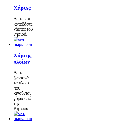
Χάρτες
Δείτε και
κατεβάστε
χάρτες του
νησιού.
Χάρτης
πλοίων
Δείτε
ζωντανά
τα πλοία
που
κινούνται
γύρω από
την
Κίμωλο.