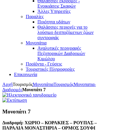
Θαλάσσιες εκδρομές -
Ενοικιάσεις Σκαφών
Άλλες Υπηρεσίες
Παραλίες
Ποιότητα υδάτων
Θαλάσσιες περιοχές για το
λούσιμο δεσποζόμενων ζώων
συντροφιάς
Μονοπάτια
Αναλυτικές περιγραφές
Πεζοπορικών Διαδρομών
Κιμώλου
Προϊόντα - Γεύσεις
Τουριστικές Πληροφορίες
Επικοινωνία
Αρχή
Τουρισμός
Μονοπάτια
Τουρισμός
Μονοπατια-
Διαδρομές
Μονοπάτι 7
Μονοπάτι 7
Διαδρομή: ΧΩΡΙΟ – ΚΟΡΑΚΙΕΣ – ΡΟΥΠΑΣ –
ΠΑΡΑΛΙΑ ΜΟΝΑΣΤΗΡΙΑ – ΟΡΜΟΣ ΣΟΥΦΙ