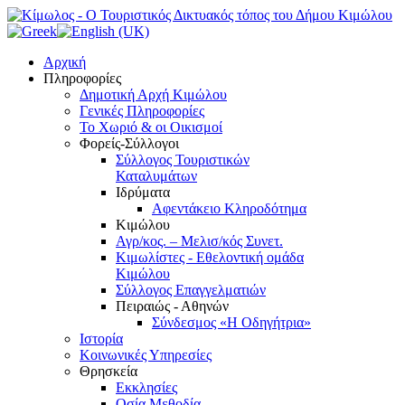
Αρχική
Πληροφορίες
Δημοτική Αρχή Κιμώλου
Γενικές Πληροφορίες
Το Xωριό & οι Οικισμοί
Φορείς-Σύλλογοι
Σύλλογος Τουριστικών
Καταλυμάτων
Ιδρύματα
Αφεντάκειο Κληροδότημα
Κιμώλου
Αγρ/κος. – Μελισ/κός Συνετ.
Κιμωλίστες - Εθελοντική ομάδα
Κιμώλου
Σύλλογος Επαγγελματιών
Πειραιώς - Αθηνών
Σύνδεσμος «Η Οδηγήτρια»
Ιστορία
Κοινωνικές Υπηρεσίες
Θρησκεία
Εκκλησίες
Οσία Μεθοδία