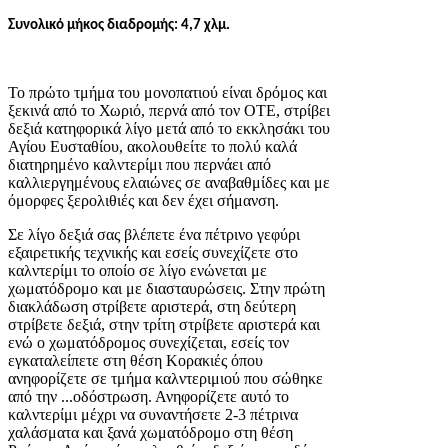
Συνολικό μήκος διαδρομής: 4,7 χλμ.
Το πρώτο τμήμα του μονοπατιού είναι δρόμος και
ξεκινά από το Χωριό, περνά από τον ΟΤΕ, στρίβει
δεξιά κατηφορικά λίγο μετά από το εκκλησάκι του
Αγίου Ευσταθίου, ακολουθείτε το πολύ καλά
διατηρημένο καλντερίμι που περνάει από
καλλιεργημένους ελαιώνες σε αναβαθμίδες και με
όμορφες ξερολιθιές και δεν έχει σήμανση.
Σε λίγο δεξιά σας βλέπετε ένα πέτρινο γεφύρι
εξαιρετικής τεχνικής και εσείς συνεχίζετε στο
καλντερίμι το οποίο σε λίγο ενώνεται με
χωματόδρομο και με διασταυρώσεις. Στην πρώτη
διακλάδωση στρίβετε αριστερά, στη δεύτερη
στρίβετε δεξιά, στην τρίτη στρίβετε αριστερά και
ενώ ο χωματόδρομος συνεχίζεται, εσείς τον
εγκαταλείπετε στη θέση Κορακιές όπου
ανηφορίζετε σε τμήμα καλντεριμιού που σώθηκε
από την ...οδόστρωση. Ανηφορίζετε αυτό το
καλντερίμι μέχρι να συναντήσετε 2-3 πέτρινα
χαλάσματα και ξανά χωματόδρομο στη θέση