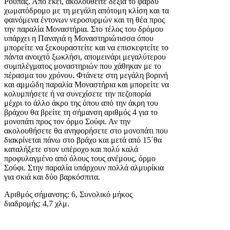
Ρούπας. Από εκεί, ακολουθείτε δεξιά το φαρδύ
χωματόδρομο με τη μεγάλη απότομη κλίση και τα
φαινόμενα έντονων νεροσυρμών και τη θέα προς
την παραλία Μοναστήρια. Στο τέλος του δρόμου
υπάρχει η Παναγιά η Μοναστηριώτισσα όπου
μπορείτε να ξεκουραστείτε και να επισκεφτείτε το
πάντα ανοιχτό ξωκλήσι, απομεινάρι μεγαλύτερου
συμπλέγματος μοναστηριών που χάθηκαν με το
πέρασμα του χρόνου. Φτάνετε στη μεγάλη βορινή
και αμμώδη παραλία Μοναστήρια και μπορείτε να
κολυμπήσετε ή να συνεχίσετε την πεζοπορία
μέχρι το άλλο άκρο της όπου από την άκρη του
βράχου θα βρείτε τη σήμανση αριθμός 4 για το
μονοπάτι προς τον όρμο Σούφι. Αν την
ακολουθήσετε θα ανηφορήσετε στο μονοπάτι που
διακρίνεται πάνω στο βράχο και μετά από 15΄θα
καταλήξετε στον υπέροχο και πολύ καλά
προφυλαγμένο από όλους τους ανέμους, όρμο
Σούφι. Στην παραλία υπάρχουν πολλά αλμυρίκια
για σκιά και δύο βαρκόσπιτα.
Αριθμός σήμανσης: 6, Συνολικό μήκος
διαδρομής: 4,7 χλμ.