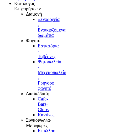
Κατάλογος
Επιχειρήσεων
Διαμονή
Ξενοδοχεία
-
Ενοικιαζόμενα
δωμάτια
Φαγητό
Εστιατόρια
-
Ταβέρνες
Ψητοπωλεία
-
Μεζεδοπωλεία
-
Γρήγορο
φαγητό
Διασκέδαση
Cafe-
Bars-
Clubs
Καντίνες
Συγκοινωνία-
Μεταφορές
Κιμώλου