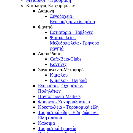
Μετάβαση - Πρόσβαση
Κατάλογος Επιχειρήσεων
Διαμονή
Ξενοδοχεία -
Ενοικιαζόμενα δωμάτια
Φαγητό
Εστιατόρια - Ταβέρνες
Ψητοπωλεία -
Μεζεδοπωλεία - Γρήγορο
φαγητό
Διασκέδαση
Cafe-Bars-Clubs
Καντίνες
Συγκοινωνία-Μεταφορές
Κιμώλου
Κιμώλου - Πειραιά
Ενοικιάσεις Οχημάτων-
Ποδηλάτων
Παντοπωλεία-Markets
Φούρνοι - Ζαχαροπλαστεία
Κρεοπωλεία - Τυροκομικά είδη
Τουριστικά είδη - Είδη δώρων -
Είδη σπιτιού
Καύσιμα
Τουριστικά Γραφεία