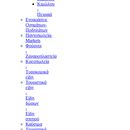
Κιμώλου
-
Πειραιά
Ενοικιάσεις
Οχημάτων-
Ποδηλάτων
Παντοπωλεία-
Markets
Φούρνοι
-
Ζαχαροπλαστεία
Κρεοπωλεία
-
Τυροκομικά
είδη
Τουριστικά
είδη
-
Είδη
δώρων
-
Είδη
σπιτιού
Καύσιμα
Τουριστικά