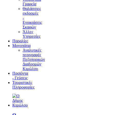
Γραφεία
Θαλάσσιες
εκδρομές
-
Ενοικιάσεις
Σκαφών
Άλλες
Υπηρεσίες
Παραλίες
Μονοπάτια
Αναλυτικές
περιγραφές
Πεζοπορικών
Διαδρομών
Κιμώλου
Προϊόντα
- Γεύσεις
Τουριστικές
Πληροφορίες