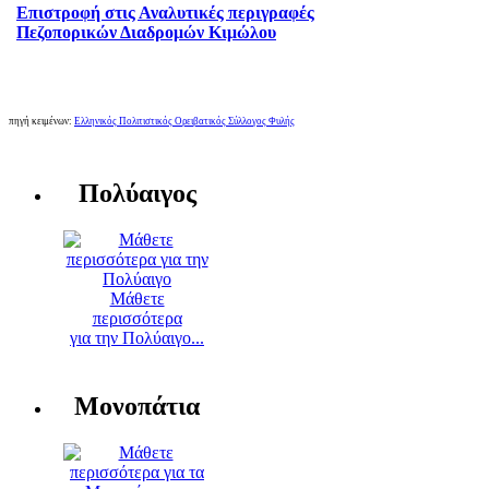
Επιστροφή στις Αναλυτικές περιγραφές
Πεζοπορικών Διαδρομών Κιμώλου
πηγή κειμένων:
Ελληνικός Πολιτιστικός Ορειβατικός Σύλλογος Φυλής
Πολύαιγος
Μάθετε
περισσότερα
για την Πολύαιγο...
Μονοπάτια