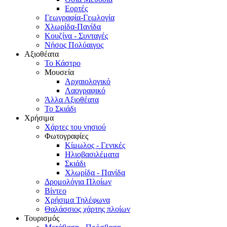
Εορτές
Γεωγραφία-Γεωλογία
Χλωρίδα-Πανίδα
Κουζίνα - Συνταγές
Νήσος Πολύαιγος
Αξιοθέατα
Το Κάστρο
Μουσεία
Αρχαιολογικό
Λαογραφικό
Άλλα Αξιοθέατα
Το Σκιάδι
Χρήσιμα
Χάρτες του νησιού
Φωτογραφίες
Κίμωλος - Γενικές
Ηλιοβασιλέματα
Σκιάδι
Χλωρίδα - Πανίδα
Δρομολόγια Πλοίων
Βίντεο
Χρήσιμα Τηλέφωνα
Θαλάσσιος χάρτης πλοίων
Τουρισμός